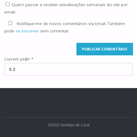
Quero passar a receber actualizações semanais do site por
email.
Notifique-me de novos comentários via Email. Também
pode
se inscrever
sem comentar.
Current ye@r
*
©2025 Famílias de Caná