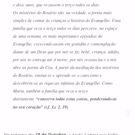
e doze anos, que rezassem o terço todos os dias.
Os mistérios do Rosário são, na verdade, a forma mais
simples de contar às crianças a história do Evangelho. Uma
família que reza o terço todos os dias percorre, no espaço
de uma semana, os mais importantes episódios do
Evangelho, crescendo assim em gratidão e contemplação
diante de um Deus que por nós se faz bebé, criança, adulto,
por nós se entrega até à morte, por nós ressuscita e a nós
abre as portas do Céu. A partir da meditação dos mistérios
do Rosário, ensina-se e aprende-se o catecismo e
descobrem-se as riquezas infinitas do Evangelho. Como
Maria, também a família que reza o terço
diariamente
“conserva todas estas coisas, ponderando-as
no seu coração”
(cf. Lc 2, 19)
.
No próximo dia
18 de Outubro
, a Ajuda à Igreja que Sofre