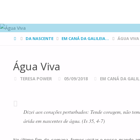
FAMÍLIAS
DE CANÁ
HOME
DA NASCENTE
EM CANÁ DA GALILEIA...
ÁGUA VIVA
Água Viva
TERESA POWER
05/09/2018
EM CANÁ DA GALILE
Dizei aos corações perturbados: Tende coragem, não temai
árida em nascentes de água. (Is 35, 4-7)
No último fim-de-semana, fomos visitar o nosso grande am