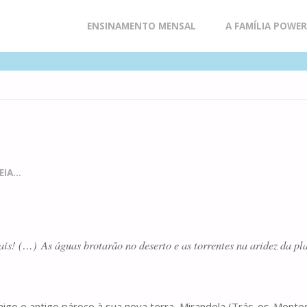
Skip
ENSINAMENTO MENSAL
A FAMÍLIA POWE
to
content
IA...
s! (…) As águas brotarão no deserto e as torrentes na aridez da plan
igo e antigo pároco à sua nova terra, Mirandela (Trás-os-Mont