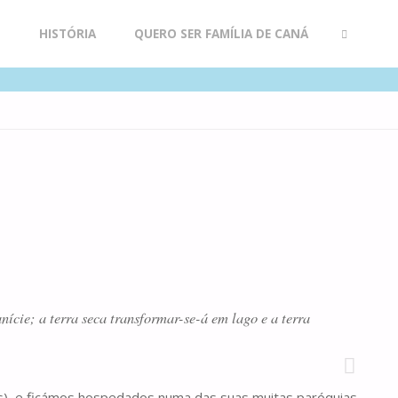
R
HISTÓRIA
QUERO SER FAMÍLIA DE CANÁ
SEARCH
ície; a terra seca transformar-se-á em lago e a terra
es), e ficámos hospedados numa das suas muitas paróquias,