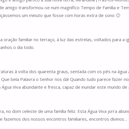
grande amigo transformou-se num magnífico Tempo de Família e 
rdiçássemos um minuto que fosse com horas extra de sono 🙂
ração familiar no terraço, à luz das estrelas, voltados para a i
anhos o dia todo.
peraturas à volta dos quarenta graus, sentada com os pés na água
a. Que bela Palavra o Senhor nos dá! Quando tudo parece fazer-n
a Água Viva abundante e fresca, capaz de inundar este mundo de 
a, no dom celeste de uma família feliz. Esta Água Viva jorra ab
 fazemos dos nossos encontros familiares, encontros divinos…