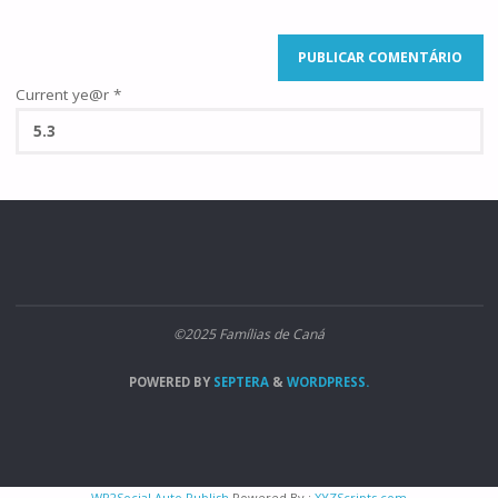
Current ye@r
*
©2025 Famílias de Caná
POWERED BY
SEPTERA
&
WORDPRESS.
WP2Social Auto Publish
Powered By :
XYZScripts.com