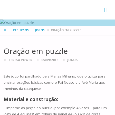
FAMÍLIAS
DE CANÁ
HOME
RECURSOS
JOGOS
ORAÇÃO EM PUZZLE
Oração em puzzle
TERESA POWER
05/09/2018
JOGOS
Este jogo foi partilhado pela Marisa Milhano, que o utiliza para
ensinar orações básicas como o Pai-Nosso e a Avé-Maria aos
meninos da catequese.
Material e construção:
– imprimir as peças do puzzle (por exemplo 4 vezes – para um
jogo de 4 equipas) em folhas de papel A4 (ou A3) de cores