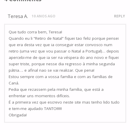
Teresa A.
10 ANOS AGO
REPLY
Que tudo corra bem, Teresa!
Quando eu li “Retiro de Natal” fiquei tao feliz porque pensei
que era desta vez que ia conseguir estar convosco num
retiro (uma vez que vou passar o Natal a Portugal)… depois
apercebi-me de que ia ser na véspera do ano novo e fiquei
super triste, porque nesse dia regresso à minha segunda
pátria…. e afinal nao se vai realizar. Que pena!
Estou sempre com a vossa família e com as famílias de
Caná.
Pedia que rezassem pela minha família, que está a
enfrentar uns momentos difíceis.
É a primeira vez que escrevo neste site mas tenho lido tudo
e tem-me ajudado TANTO!!!!!!
Obrigada!