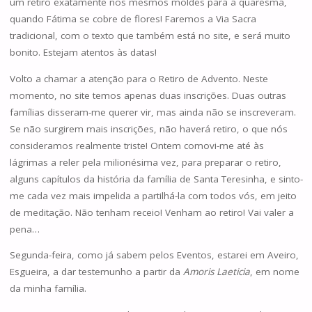
um retiro exatamente nos mesmos moldes para a quaresma,
quando Fátima se cobre de flores! Faremos a Via Sacra
tradicional, com o texto que também está no site, e será muito
bonito. Estejam atentos às datas!
Volto a chamar a atenção para o Retiro de Advento. Neste
momento, no site temos apenas duas inscrições. Duas outras
famílias disseram-me querer vir, mas ainda não se inscreveram.
Se não surgirem mais inscrições, não haverá retiro, o que nós
consideramos realmente triste! Ontem comovi-me até às
lágrimas a reler pela milionésima vez, para preparar o retiro,
alguns capítulos da história da família de Santa Teresinha, e sinto-
me cada vez mais impelida a partilhá-la com todos vós, em jeito
de meditação. Não tenham receio! Venham ao retiro! Vai valer a
pena…
Segunda-feira, como já sabem pelos Eventos, estarei em Aveiro,
Esgueira, a dar testemunho a partir da
Amoris Laeticia
, em nome
da minha família.