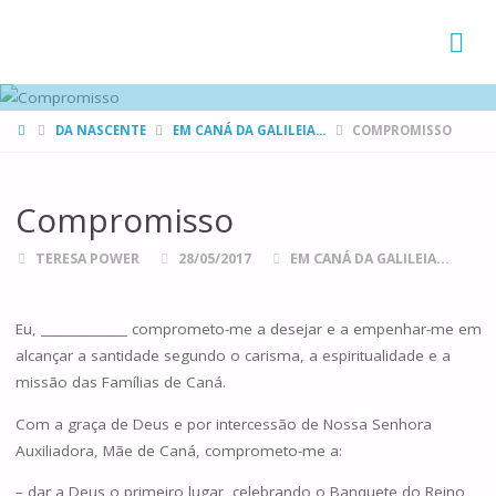
FAMÍLIAS
DE CANÁ
HOME
DA NASCENTE
EM CANÁ DA GALILEIA...
COMPROMISSO
Compromisso
TERESA POWER
28/05/2017
EM CANÁ DA GALILEIA...
Eu, _____________ comprometo-me a desejar e a empenhar-me em
alcançar a santidade segundo o carisma, a espiritualidade e a
missão das Famílias de Caná.
Com a graça de Deus e por intercessão de Nossa Senhora
Auxiliadora, Mãe de Caná, comprometo-me a:
– dar a Deus o primeiro lugar, celebrando o Banquete do Reino,