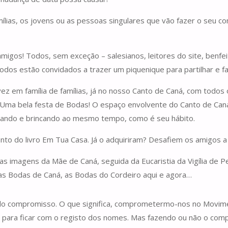
lias, os jovens ou as pessoas singulares que vão fazer o seu co
migos! Todos, sem exceção – salesianos, leitores do site, benfei
dos estão convidados a trazer um piquenique para partilhar e f
vez em família de famílias, já no nosso Canto de Caná, com todos
… Uma bela festa de Bodas! O espaço envolvente do Canto de Caná
ezando e brincando ao mesmo tempo, como é seu hábito.
nto do livro Em Tua Casa. Já o adquiriram? Desafiem os amigos a 
s imagens da Mãe de Caná, seguida da Eucaristia da Vigília de 
as Bodas de Caná, as Bodas do Cordeiro aqui e agora…
 do compromisso. O que significa, comprometermo-nos no Movim
 para ficar com o registo dos nomes. Mas fazendo ou não o com