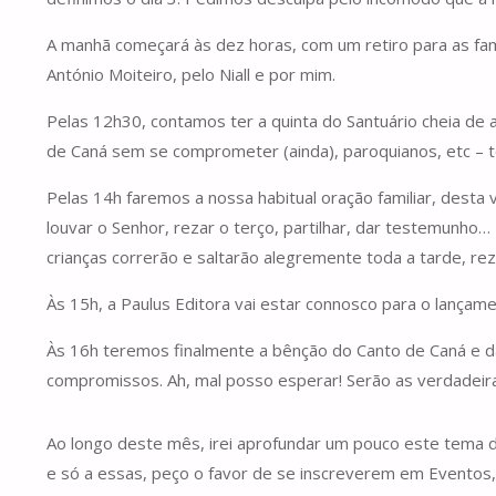
A manhã começará às dez horas, com um retiro para as famí
António Moiteiro, pelo Niall e por mim.
Pelas 12h30, contamos ter a quinta do Santuário cheia de a
de Caná sem se comprometer (ainda), paroquianos, etc – to
Pelas 14h faremos a nossa habitual oração familiar, desta 
louvar o Senhor, rezar o terço, partilhar, dar testemunho
crianças correrão e saltarão alegremente toda a tarde, r
Às 15h, a Paulus Editora vai estar connosco para o lançame
Às 16h teremos finalmente a bênção do Canto de Caná e da
compromissos. Ah, mal posso esperar! Serão as verdadeir
Ao longo deste mês, irei aprofundar um pouco este tema
e só a essas, peço o favor de se inscreverem em Eventos,