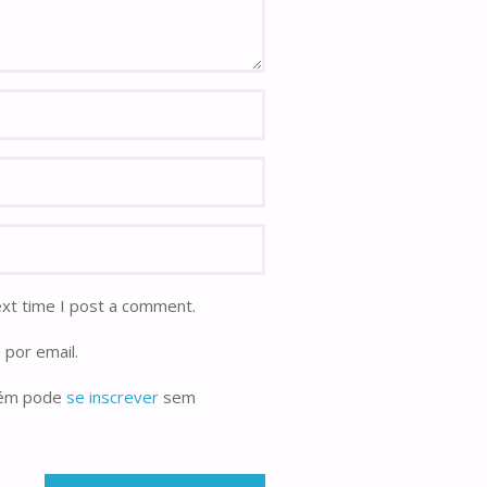
ext time I post a comment.
 por email.
bém pode
se inscrever
sem