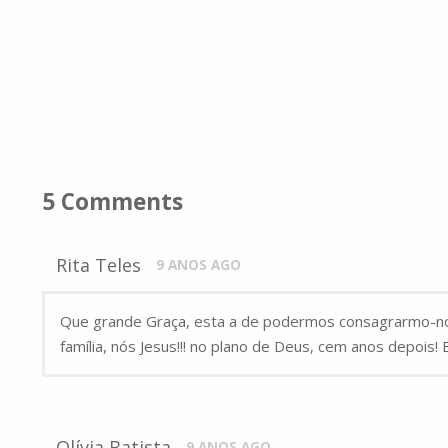
5 Comments
Rita Teles
9 ANOS AGO
Que grande Graça, esta a de podermos consagrarmo-no
família, nós Jesus!!! no plano de Deus, cem anos depois! 
Olívia Batista
9 ANOS AGO