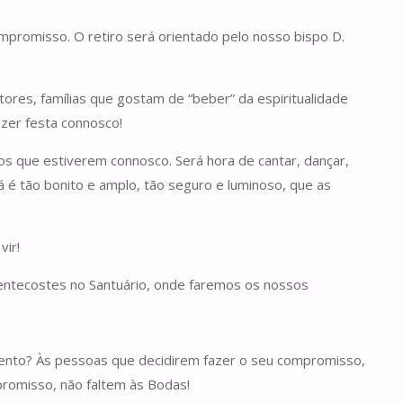
mpromisso. O retiro será orientado pelo nosso bispo D.
tores, famílias que gostam de “beber” da espiritualidade
azer festa connosco!
 os que estiverem connosco. Será hora de cantar, dançar,
 é tão bonito e amplo, tão seguro e luminoso, que as
vir!
Pentecostes no Santuário, onde faremos os nossos
ento? Às pessoas que decidirem fazer o seu compromisso,
promisso, não faltem às Bodas!