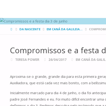
FAMÍLIAS
DE CANÁ
HOME
DA NASCENTE
EM CANÁ DA GALILEIA...
COMPROMIS
Compromissos e a festa d
TERESA POWER
26/04/2017
EM CANÁ DA GALILE
Aproxima-se o grande, grande dia para esta primeira gera
Auxiliadora, que está cada vez mais bonito, com a belíssi
Inicialmente marcado para dia 4 de junho, o dia foi anteci
padre José Fernandes e eu. Foi muito difícil encontrar um
definimos o dia 3. Pedimos desculpa pelo incómodo que a