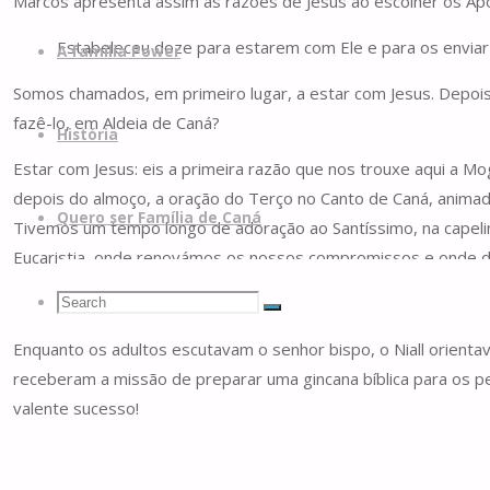
Marcos apresenta assim as razões de Jesus ao escolher os Ap
Estabeleceu doze para estarem com Ele e para os enviar
A família Power
Somos chamados, em primeiro lugar, a estar com Jesus. Depois,
fazê-lo, em Aldeia de Caná?
História
Estar com Jesus: eis a primeira razão que nos trouxe aqui a M
depois do almoço, a oração do Terço no Canto de Caná, animad
Quero ser Família de Caná
Tivemos um tempo longo de adoração ao Santíssimo, na capelin
Eucaristia, onde renovámos os nossos compromissos e onde dua
Search
Search
Search
Enquanto os adultos escutavam o senhor bispo, o Niall orientav
receberam a missão de preparar uma gincana bíblica para os pe
for:
valente sucesso!