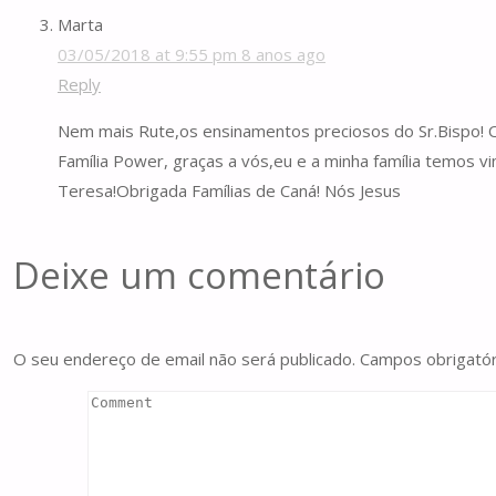
Marta
03/05/2018 at 9:55 pm
8 anos ago
Reply
Nem mais Rute,os ensinamentos preciosos do Sr.Bispo! Os
Família Power, graças a vós,eu e a minha família temos v
Teresa!Obrigada Famílias de Caná! Nós Jesus
Deixe um comentário
O seu endereço de email não será publicado.
Campos obrigató