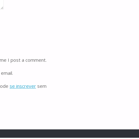
ime I post a comment.
email.
 pode
se inscrever
sem