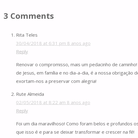
3 Comments
Rita Teles
30/04/2018 at 6:31 pm
8 anos ago
Reply
Renovar o compromisso, mais um pedacinho de caminho! 
de Jesus, em família e no dia-a-dia, é a nossa obrigação
exortam-nos a preservar com alegria!
Rute Almeida
02/05/2018 at 8:22 am
8 anos ago
Reply
Foi um dia maravilhoso! Como foram belos e profundos os
que isso é e para se deixar transformar e crescer na fé!