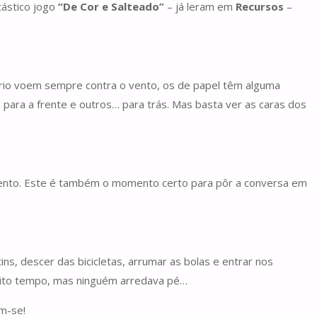
tástico jogo
“De Cor e Salteado”
– já leram em
Recursos
–
rio voem sempre contra o vento, os de papel têm alguma
para a frente e outros… para trás. Mas basta ver as caras dos
mento. Este é também o momento certo para pôr a conversa em
ns, descer das bicicletas, arrumar as bolas e entrar nos
á muito tempo, mas ninguém arredava pé…
m-se!