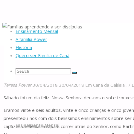
Ensinamento Mensal
Home
Da nascente
Em Caná da Galileia...
Famílias aprendendo a ser di
A família Power
História
Quero ser Família de Caná
Famílias aprendendo a ser 
Search
Search
Search
Teresa Power
30/04/2018
30/04/2018
Em Caná da Galileia...
/
E
Famílias
for:
Sábado foi um dia feliz. Nossa Senhora deu-nos o sol e trouxe-n
de
Éramos vinte e seis adultos, vinte e cinco crianças e cinco jo
Caná
Skip
presenteou-nos com dois belíssimos ensinamentos sobre ser d
to
Ensinamento Mensal
capazes de deixar a capa e correr atrás do Senhor, como Bart
content