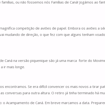
 famílias, ou não fossemos nós Famílias de Caná! Jogámos ao fan
agnífica competição de aviões de papel. Embora os aviões a sé
 vai mudando de direção, o que fez com que alguns tenham voado 
s de Caná na versão piquenique são já uma marca forte do Movi
a ir mais longe.
ncontramos. Se era difícil convencer os mais novos a tirar pati
xar as conversas para outra altura. O retiro já tinha terminado h
to: o Acampamento de Caná. Em breve marcamos a data. Prepare