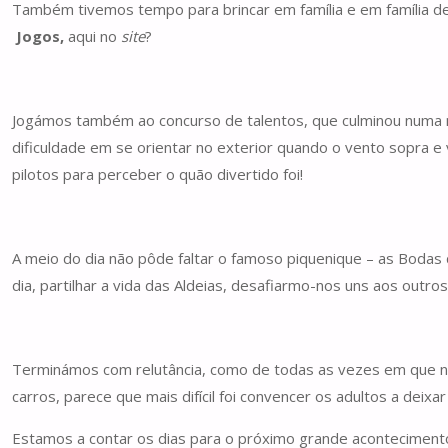
Também tivemos tempo para brincar em família e em família de
Jogos,
aqui no
site
?
Jogámos também ao concurso de talentos, que culminou numa m
dificuldade em se orientar no exterior quando o vento sopra e
pilotos para perceber o quão divertido foi!
A meio do dia não pôde faltar o famoso piquenique – as Boda
dia, partilhar a vida das Aldeias, desafiarmo-nos uns aos outros 
Terminámos com relutância, como de todas as vezes em que nos e
carros, parece que mais difícil foi convencer os adultos a dei
Estamos a contar os dias para o próximo grande acontecimen