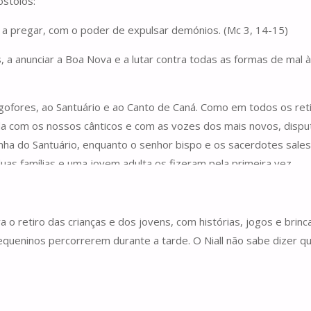
óstolos:
 a pregar, com o poder de expulsar demónios. (Mc 3, 14-15)
 a anunciar a Boa Nova e a lutar contra todas as formas de mal à
ogofores, ao Santuário e ao Canto de Caná. Como em todos os reti
a com os nossos cânticos e com as vozes dos mais novos, disput
ha do Santuário, enquanto o senhor bispo e os sacerdotes sales
s famílias e uma jovem adulta os fizeram pela primeira vez.
a o retiro das crianças e dos jovens, com histórias, jogos e brin
queninos percorrerem durante a tarde. O Niall não sabe dizer qu