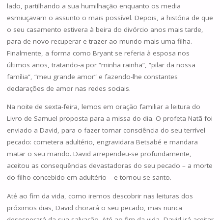
lado, partilhando a sua humilhação enquanto os media
esmiuçavam o assunto o mais possível. Depois, a história de que
o seu casamento estivera à beira do divórcio anos mais tarde,
para de novo recuperar e trazer ao mundo mais uma filha.
Finalmente, a forma como Bryant se referia à esposa nos
últimos anos, tratando-a por “minha rainha”, “pilar da nossa
família”, “meu grande amor” e fazendo-lhe constantes
declarações de amor nas redes sociais.
Na noite de sexta-feira, lemos em oração familiar a leitura do
Livro de Samuel proposta para a missa do dia. O profeta Natã foi
enviado a David, para o fazer tomar consciência do seu terrível
pecado: cometera adultério, engravidara Betsabé e mandara
matar o seu marido. David arrependeu-se profundamente,
aceitou as consequências devastadoras do seu pecado – a morte
do filho concebido em adultério – e tornou-se santo.
Até ao fim da vida, como iremos descobrir nas leituras dos
próximos dias, David chorará o seu pecado, mas nunca
desesperará da sua salvação. Até ao fim da vida, David irá aceitar