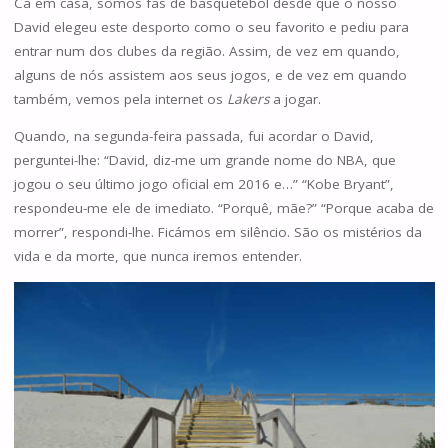
Cá em casa, somos fãs de basquetebol desde que o nosso
David elegeu este desporto como o seu favorito e pediu para
entrar num dos clubes da região. Assim, de vez em quando,
alguns de nós assistem aos seus jogos, e de vez em quando
também, vemos pela internet os
Lakers
a jogar.
Quando, na segunda-feira passada, fui acordar o David,
perguntei-lhe: “David, diz-me um grande nome do NBA, que
jogou o seu último jogo oficial em 2016 e…” “Kobe Bryant”,
respondeu-me ele de imediato. “Porquê, mãe?” “Porque acaba de
morrer”, respondi-lhe. Ficámos em silêncio. São os mistérios da
vida e da morte, que nunca iremos entender.