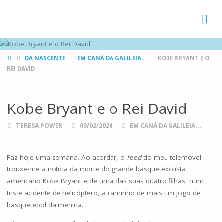
FAMÍLIAS
DE CANÁ
HOME
DA NASCENTE
EM CANÁ DA GALILEIA...
KOBE BRYANT E O
REI DAVID
Kobe Bryant e o Rei David
TERESA POWER
03/02/2020
EM CANÁ DA GALILEIA...
Faz hoje uma semana. Ao acordar, o
feed
do meu telemóvel
trouxe-me a notícia da morte do grande basquetebolista
americano Kobe Bryant e de uma das suas quatro filhas, num
triste acidente de helicóptero, a caminho de mais um jogo de
basquetebol da menina.