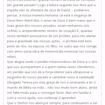
tão grande pecado? Logo a leitura seguinte nos dizia que a
espada não se afastaria da casa de David…. podíamos
pensar, à nossa maneira humana: cá está a vingança de
Deus! Bem feito!! Mas o amor de Deus é bem maior que o
mais grave dos nossos pecados, assim tenhamos nós
sofrido o arrependimento sincero do coração! E, quantas
vezes também precisamos de um profeta, para nós alertar
para a gravidade das nossas ações…o profeta está bem
perto de nós, na esposa, no filho, no outro que nos corrige,
com amor (uma obra de misericórdia essencial nas nossas
vidas).
Que alegria sentir o perdão misericordioso de Deus e o dos
que nos acompanham e a quem tantas vezes ofendemos…
um perdão que nos dá a força interior para ultrapassar a
vergonha do nosso pecado e caminhar rumo à santidade!
Obrigado Teresa por esta graça de nos ir ensinando a ler o
mundo de Bíblia na mão… não sou muito bom aluno, ainda
me falta muito para o conseguir fazer. Mas em família e
com a vossa ajuda, vou continuar a aprender!
Que o Senhor vos abençoe sempre, para continuarem a ser