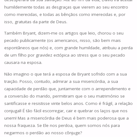
humildemente todas as desgraças que vierem ao seu encontro
como merecidas, e todas as bênçãos como imerecidas e, por
isso, gratuitas da parte de Deus.
Também Bryant, dizem-me os artigos que leio, chorou o seu
pecado publicamente (os americanos, nisso, são bem mais
espontâneos que nós) e, com grande humildade, atribuiu a perda
de um filho por gravidez ectópica ao stress que o seu pecado
causara na esposa.
Não imagino o que terá a esposa de Bryant sofrido com a sua
traição. Posso, contudo, admirar a sua misericórdia, a sua
capacidade de perdão que, juntamente com o arrependimento e
a conversão do marido, permitiram que o seu matrimónio se
santificasse e resistisse vinte belos anos. Como é frágil, a relação
conjugal! É tão fácil escorregar, cair e quebrar os laços que nos
unem! Mas a misericórdia de Deus é bem mais poderosa que a
nossa fraqueza. Se Ele nos perdoa, quem somos nós para
negarmos o perdão ao nosso cônjuge?