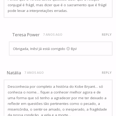
conjugal é frágil, mas dizer que é o sacramento que é frágil
pode levar a interpretações erradas.
Teresa Power
7 ANOS AGO
REPLY
Obrigada, Inês! Já está corrigido 🙂 Bjs!
Natália
7 ANOS AGO
REPLY
Desconhecia por completo a história do Kobe Bryant… só
conhecia o nome… fiquei a conhecer melhor agora e de
uma forma que só tenho a agradecer por me ter deixado a
reflectir em questões tão pertinentes como o pecado, a
misericórdia, o sentir-se amado, o inesperado, a fragilidade
da nossa condição, a vida e a morte…