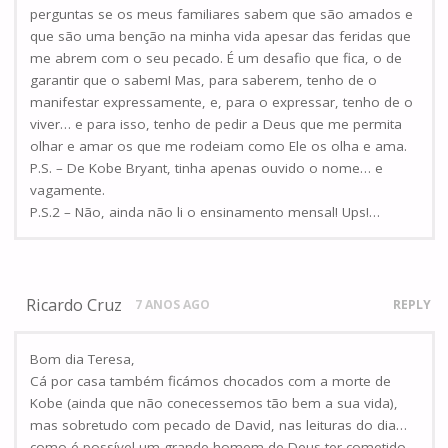
perguntas se os meus familiares sabem que são amados e
que são uma benção na minha vida apesar das feridas que
me abrem com o seu pecado. É um desafio que fica, o de
garantir que o sabem! Mas, para saberem, tenho de o
manifestar expressamente, e, para o expressar, tenho de o
viver… e para isso, tenho de pedir a Deus que me permita
olhar e amar os que me rodeiam como Ele os olha e ama.
P.S. – De Kobe Bryant, tinha apenas ouvido o nome… e
vagamente.
P.S.2 – Não, ainda não li o ensinamento mensal! Ups!…
Ricardo Cruz
7 ANOS AGO
REPLY
Bom dia Teresa,
Cá por casa também ficámos chocados com a morte de
Kobe (ainda que não conecessemos tão bem a sua vida),
mas sobretudo com pecado de David, nas leituras do dia…
como é possível um grande homem de Deus ter cometido