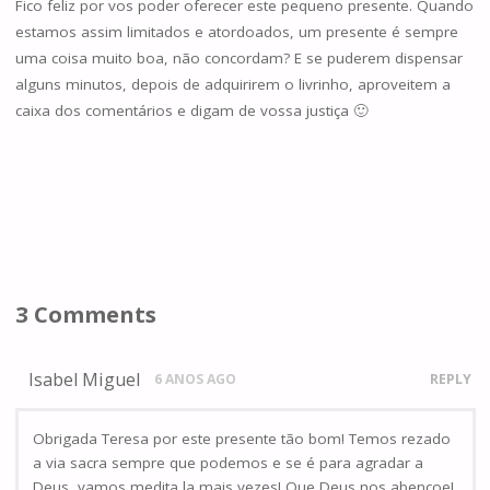
Fico feliz por vos poder oferecer este pequeno presente. Quando
estamos assim limitados e atordoados, um presente é sempre
uma coisa muito boa, não concordam? E se puderem dispensar
alguns minutos, depois de adquirirem o livrinho, aproveitem a
caixa dos comentários e digam de vossa justiça 🙂
3 Comments
Isabel Miguel
6 ANOS AGO
REPLY
Obrigada Teresa por este presente tão bom! Temos rezado
a via sacra sempre que podemos e se é para agradar a
Deus, vamos medita la mais vezes! Que Deus nos abençoe!