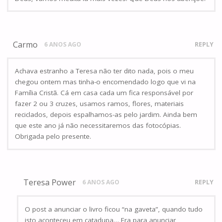
Carmo
6 ANOS AGO
REPLY
Achava estranho a Teresa não ter dito nada, pois o meu
chegou ontem mas tinha-o encomendado logo que vi na
Família Cristã. Cá em casa cada um fica responsável por
fazer 2 ou 3 cruzes, usamos ramos, flores, materiais
reciclados, depois espalhamos-as pelo jardim. Ainda bem
que este ano já não necessitaremos das fotocópias.
Obrigada pelo presente.
Teresa Power
6 ANOS AGO
REPLY
O post a anunciar o livro ficou “na gaveta”, quando tudo
isto aconteceu em catadupa… Era para anunciar