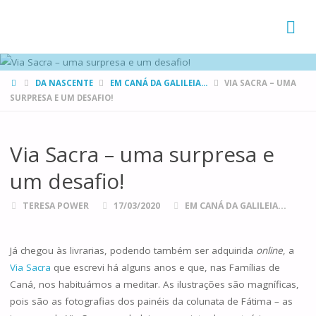
FAMÍLIAS
DE CANÁ
HOME
DA NASCENTE
EM CANÁ DA GALILEIA...
VIA SACRA – UMA
SURPRESA E UM DESAFIO!
Via Sacra – uma surpresa e
um desafio!
TERESA POWER
17/03/2020
EM CANÁ DA GALILEIA...
Já chegou às livrarias, podendo também ser adquirida
online
, a
Via Sacra
que escrevi há alguns anos e que, nas Famílias de
Caná, nos habituámos a meditar. As ilustrações são magníficas,
pois são as fotografias dos painéis da colunata de Fátima – as