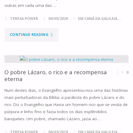
outras em cada uma das …
TERESA POWER
09/05/2020
EM CANÁ DA GALILEIA...
"SAUDAÇÕES,
CONTINUE READING
A
SAÚDE
E
O pobre Lázaro, o rico e a recompensa
0
eterna
O
Num destes dias, o Evangelho apresentou-nos uma das histórias
SACRAMENTO
mais perturbadoras da Bíblia: a parábola do pobre Lázaro e do
rico. Diz o Evangelho que Havia um homem rico que se vestia de
DA
púrpura e linho fino e fazia todos os dias esplêndidos
CARIDADE"
banquetes. Um pobre, chamado Lázaro, jazia ao …
TERESA POWER
06/03/2018
EM CANÁ DA GALILEIA...