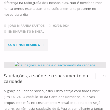
diferença na radiografia dos nossos dias. Não é novidade mas
nunca temos este testamento suficientemente presente no
nosso dia-a-dia.
JOÃO MIRANDA SANTOS
02/03/2024
ENSINAMENTO MENSAL
"O
CONTINUE READING
EVANGELHO
DOS
CINCO
Saudações, a saúde e o sacramento da
10
caridade
DEDOS"
A graça do Senhor nosso Jesus Cristo esteja com todos vós!”
(Rm 16, 24) O capítulo 16 da Carta aos Romanos, que vos
propus este mês no Ensinamento Mensal (e que não sei se já
leram), contém esta saudação de S. Paulo, semelhante a tantas