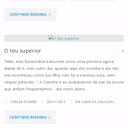
"O
CONTINUE READING
POBRE
LÁZARO,
O
O teu superior
3
RICO
“Mãe, esta funcionária tratou-me como uma princesa agora,
diante de ti, mas outro dia, quando aqui vim sozinha e ela não
E
me reconheceu como tua filha, não foi a mesma coisa, nem
sequer parecido…” A Clarinha e eu acabávamos de sair da escola
A
que ambas frequentamos – ela como aluna …
RECOMPENSA
TERESA POWER
20/11/2017
EM CANÁ DA GALILEIA...
ETERNA"
"O
CONTINUE READING