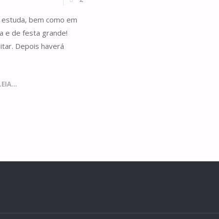
id estuda, bem como em
E
a e de festa grande!
litar. Depois haverá
IA...