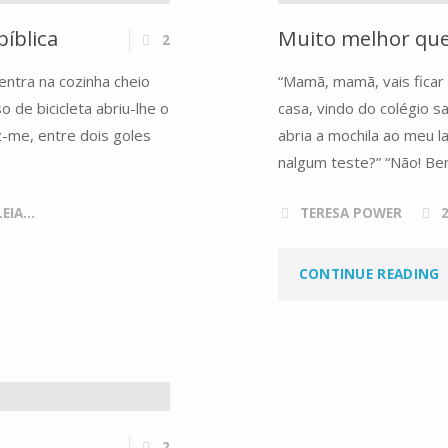
bíblica
Muito melhor que
2
 entra na cozinha cheio
“Mamã, mamã, vais ficar
 de bicicleta abriu-lhe o
casa, vindo do colégio sa
iz-me, entre dois goles
abria a mochila ao meu 
nalgum teste?” “Não! Be
IA...
TERESA POWER
"
CONTINUE READING
2