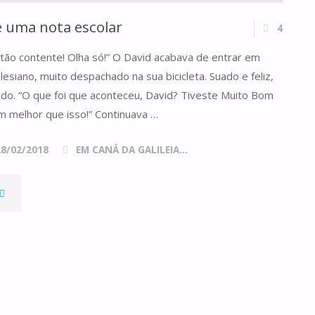
 uma nota escolar
4
 tão contente! Olha só!” O David acabava de entrar em
lesiano, muito despachado na sua bicicleta. Suado e feliz,
lado. “O que foi que aconteceu, David? Tiveste Muito Bom
m melhor que isso!” Continuava …
28/02/2018
EM CANÁ DA GALILEIA...
MUITO
MELHOR
QUE
UMA