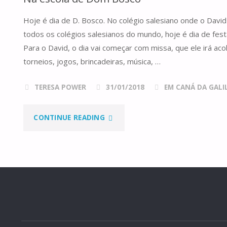
DAVID
Hoje é dia de D. Bosco. No colégio salesiano onde o Dav
E
todos os colégios salesianos do mundo, hoje é dia de fest
A
Para o David, o dia vai começar com missa, que ele irá aco
torneios, jogos, brincadeiras, música, …
NOSSA
TERESA POWER
31/01/2018
EM CANÁ DA GALILE
HISTÓRIA
BÍBLICA"
"NA
CONTINUE READING
ESCOLA
DE
DOM
BOSCO"