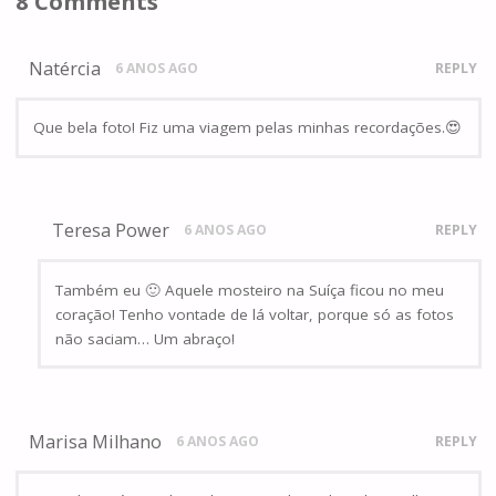
8 Comments
Natércia
6 ANOS AGO
REPLY
Que bela foto! Fiz uma viagem pelas minhas recordações.😍
Teresa Power
6 ANOS AGO
REPLY
Também eu 🙂 Aquele mosteiro na Suíça ficou no meu
coração! Tenho vontade de lá voltar, porque só as fotos
não saciam… Um abraço!
Marisa Milhano
6 ANOS AGO
REPLY