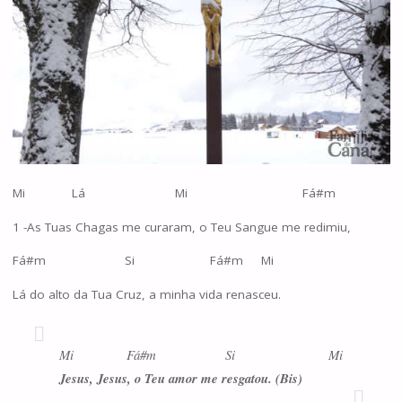
Mi Lá Mi Fá#m
1 -As Tuas Chagas me curaram, o Teu Sangue me redimiu,
Fá#m Si Fá#m Mi
Lá do alto da Tua Cruz, a minha vida renasceu.
Mi Fá#m Si Mi
Jesus, Jesus, o Teu amor me resgatou. (Bis)