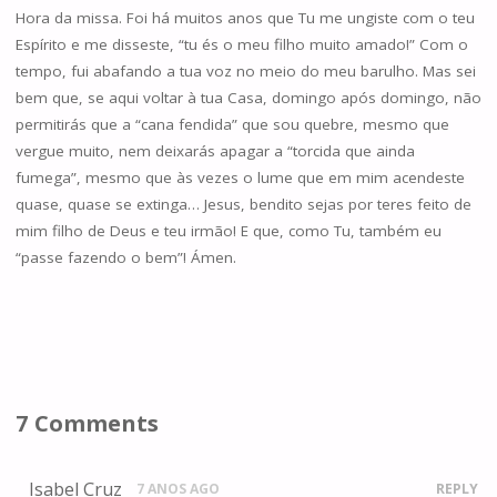
Hora da missa. Foi há muitos anos que Tu me ungiste com o teu
Espírito e me disseste, “tu és o meu filho muito amado!” Com o
tempo, fui abafando a tua voz no meio do meu barulho. Mas sei
bem que, se aqui voltar à tua Casa, domingo após domingo, não
permitirás que a “cana fendida” que sou quebre, mesmo que
vergue muito, nem deixarás apagar a “torcida que ainda
fumega”, mesmo que às vezes o lume que em mim acendeste
quase, quase se extinga… Jesus, bendito sejas por teres feito de
mim filho de Deus e teu irmão! E que, como Tu, também eu
“passe fazendo o bem”! Ámen.
7 Comments
Isabel Cruz
7 ANOS AGO
REPLY