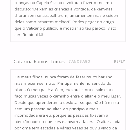
crianças na Capela Sistina e voltou a fazer o mesmo
discurso: “Deixem as crianças à vontade, deixem-nas
chorar sem se atrapalharem, amamentem-nas e cuidem
delas como acharem melhor!”. Podes pegar no artigo
que o Vaticano publicou e mostrar ao teu pároco, visto
ser tão atual 😉
Catarina Ramos Tomás
7 ANOS AGO
REPLY
Os meus filhos, nunca foram de fazer muito barulho,
mas mexem-se muito. Principalmente no sentido do
altar… O meu pai é acólito, eu sou leitora e salmista e
faço muitas vezes o caminho entre o altar e o meu lugar.
Desde que aprenderam a deslocar-se que não há missa
sem um passeio ao altar. Ao princípio a mais
incomodada era eu, porque as pessoas fixavam a
atenção naquilo que eles estavam a fazer… O altar ainda
por cima tem escadas e várias vezes se ouviu vindo da