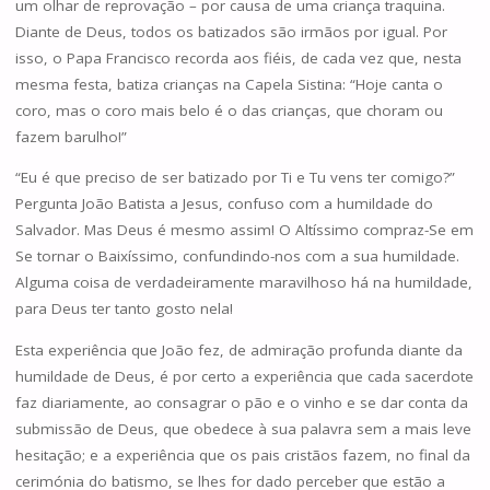
um olhar de reprovação – por causa de uma criança traquina.
Diante de Deus, todos os batizados são irmãos por igual. Por
isso, o Papa Francisco recorda aos fiéis, de cada vez que, nesta
mesma festa, batiza crianças na Capela Sistina: “Hoje canta o
coro, mas o coro mais belo é o das crianças, que choram ou
fazem barulho!”
“Eu é que preciso de ser batizado por Ti e Tu vens ter comigo?”
Pergunta João Batista a Jesus, confuso com a humildade do
Salvador. Mas Deus é mesmo assim! O Altíssimo compraz-Se em
Se tornar o Baixíssimo, confundindo-nos com a sua humildade.
Alguma coisa de verdadeiramente maravilhoso há na humildade,
para Deus ter tanto gosto nela!
Esta experiência que João fez, de admiração profunda diante da
humildade de Deus, é por certo a experiência que cada sacerdote
faz diariamente, ao consagrar o pão e o vinho e se dar conta da
submissão de Deus, que obedece à sua palavra sem a mais leve
hesitação; e a experiência que os pais cristãos fazem, no final da
cerimónia do batismo, se lhes for dado perceber que estão a