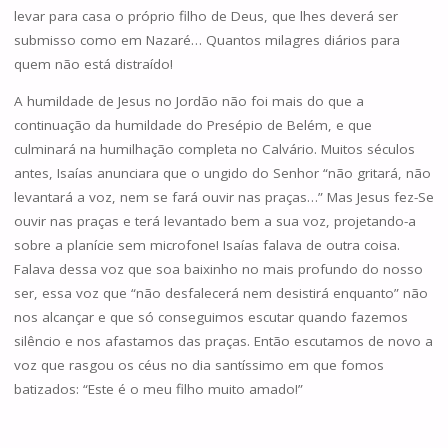
levar para casa o próprio filho de Deus, que lhes deverá ser
submisso como em Nazaré… Quantos milagres diários para
quem não está distraído!
A humildade de Jesus no Jordão não foi mais do que a
continuação da humildade do Presépio de Belém, e que
culminará na humilhação completa no Calvário. Muitos séculos
antes, Isaías anunciara que o ungido do Senhor “não gritará, não
levantará a voz, nem se fará ouvir nas praças…” Mas Jesus fez-Se
ouvir nas praças e terá levantado bem a sua voz, projetando-a
sobre a planície sem microfone! Isaías falava de outra coisa.
Falava dessa voz que soa baixinho no mais profundo do nosso
ser, essa voz que “não desfalecerá nem desistirá enquanto” não
nos alcançar e que só conseguimos escutar quando fazemos
silêncio e nos afastamos das praças. Então escutamos de novo a
voz que rasgou os céus no dia santíssimo em que fomos
batizados: “Este é o meu filho muito amado!”