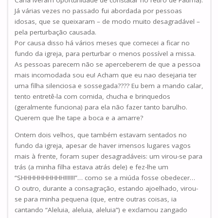
Já várias vezes no passado fui abordada por pessoas
idosas, que se queixaram – de modo muito desagradável –
pela perturbação causada.
Por causa disso há vários meses que comecei a ficar no
fundo da igreja, para perturbar o menos possível a missa.
As pessoas parecem não se aperceberem de que a pessoa
mais incomodada sou eu! Acham que eu nao desejaria ter
uma filha silenciosa e sossegada???? Eu bem a mando calar,
tento entretê-la com comida, chucha e brinquedos
(geralmente funciona) para ela não fazer tanto barulho.
Querem que lhe tape a boca e a amarre?
Ontem dois velhos, que também estavam sentados no
fundo da igreja, apesar de haver imensos lugares vagos
mais à frente, foram super desagradáveis: um virou-se para
trás (a minha filha estava atrás dele) e fez-lhe um
“SHHHHHHHHHH!!!!!!!”… como se a miúda fosse obedecer…
O outro, durante a consagração, estando ajoelhado, virou-
se para minha pequena (que, entre outras coisas, ia
cantando “Aleluia, aleluia, aleluia”) e exclamou zangado