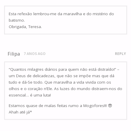
Esta refexão lembrou-me da maravilha e do mistério do
batismo.
Obrigada, Teresa.
Filipa
7 ANOS AGO
REPLY
“Quantos milagres diários para quem não está distraído!” –
um Deus de delicadezas, que não se impõe mas que dá
tudo e dá-Se todo. Que maravilha a vida vivida com os
olhos e o coração n’Ele. As luzes do mundo distraem-nos do
essencial… é uma luta!
Estamos quase de malas feitas rumo a Mogofores!!! 😎
Ahah até já*