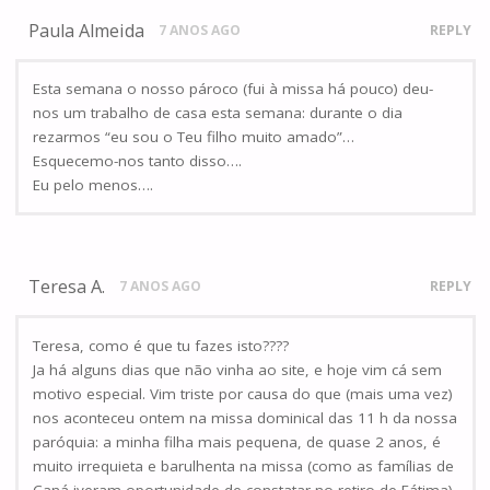
Paula Almeida
7 ANOS AGO
REPLY
Esta semana o nosso pároco (fui à missa há pouco) deu-
nos um trabalho de casa esta semana: durante o dia
rezarmos “eu sou o Teu filho muito amado”…
Esquecemo-nos tanto disso….
Eu pelo menos….
Teresa A.
7 ANOS AGO
REPLY
Teresa, como é que tu fazes isto????
Ja há alguns dias que não vinha ao site, e hoje vim cá sem
motivo especial. Vim triste por causa do que (mais uma vez)
nos aconteceu ontem na missa dominical das 11 h da nossa
paróquia: a minha filha mais pequena, de quase 2 anos, é
muito irrequieta e barulhenta na missa (como as famílias de
Caná iveram oportunidade de constatar no retiro de Fátima).