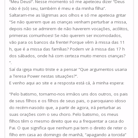
“Meu Deus!”. Nesse momento só me apeteceu dizer “Deus
não é (só) seu, também é meu e da minha filha”.
Saltaram-me as lágrimas aos olhos e só me apetecia gritar
“Se não querem que as crianças venham perturbar a missa,
depois não se admirem de não haverem vocações, acólitos,
primeiras comunhoes! Se não querem ser incomodados,
vão para os bancos da frente! Porque vêm à missa das 11
h, que é a missa das famílias? Podem vir à missa das 17 h
dos sábados, onde há com certeza muito menos crianças?
“.
Saí da igeja muito triste e a pensar “Que argumentos usaria
a Teresa Power nestas situações?”.
E venho aqui ao site e a resposta está cá, à minha espera:
“Pelo batismo, tornamo-nos irmãos uns dos outros, os pais
de seus filhos e os filhos de seus pais, o paroquiano idoso
do recém-nascido que, a partir de agora, irá perturbar as
suas orações com o seu choro. Pelo batismo, os meus
filhos têm o mesmo direito que eu a frequentar a casa do
Pai. O que significa que nenhum pai tem o direito de reter o
filho em casa ao domingo de manhã, “apagando a torcida”