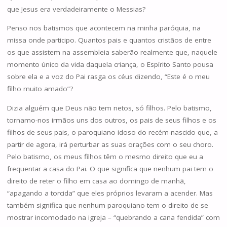
que Jesus era verdadeiramente o Messias?
Penso nos batismos que acontecem na minha paróquia, na
missa onde participo. Quantos pais e quantos cristãos de entre
os que assistem na assembleia saberão realmente que, naquele
momento único da vida daquela criança, o Espírito Santo pousa
sobre ela e a voz do Pai rasga os céus dizendo, “Este é o meu
filho muito amado”?
Dizia alguém que Deus não tem netos, só filhos. Pelo batismo,
tornamo-nos irmãos uns dos outros, os pais de seus filhos e os
filhos de seus pais, o paroquiano idoso do recém-nascido que, a
partir de agora, irá perturbar as suas orações com o seu choro.
Pelo batismo, os meus filhos têm o mesmo direito que eu a
frequentar a casa do Pai. O que significa que nenhum pai tem o
direito de reter o filho em casa ao domingo de manhã,
“apagando a torcida” que eles próprios levaram a acender. Mas
também significa que nenhum paroquiano tem o direito de se
mostrar incomodado na igreja – “quebrando a cana fendida” com