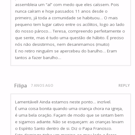
assembleia um “aí” com medo que eles caíssem. Pois
nunca caíram e hoje passados 11 anos desde o
primeiro, já toda a comunidade se habituou… O mais
pequeno tem lugar cativo entre os acólitos, logo ao lado
do nosso pároco… Teresa, compreendo perfeitamente o
que sente, mas é tudo uma questão de hábito. É preciso
nós não desistirmos, nem desanimamos (muito)
E no retiro ninguém se apercebeu do barulho… Eram
tantos a fazer barulho…
Filipa
7 ANOS AGO
REPLY
Lamentável! Ainda estamos neste ponto… incrível.
É uma coisa bonita quando uma criança chora na igreja,
é uma bela oração. Façam de modo que se sintam bem
e sigamos adiante. Não se esqueçam: as crianças levam
o Espírito Santo dentro de si. Diz o Papa Francisco.
Este domingo tinha um menino ao meu lado a fazer