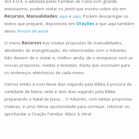
dos E.U.A. e adotada pelas Famílias de Caná com grande
entusiasmo, podem visitar os
posts
que escrevi sobre ela em
Recursos, Manualidades
:
aqui
e
aqui.
Podem descarregar os
textos que preparei, disponíveis em
Orações
e que aqui também
deixo:
Árvore de Jessé
.
O menu
Recursos
traz muitas propostas de manualidades,
atividades de evangelização, etc relacionadas com o Advento.
Não deixem de o visitar e, melhor ainda, de o enriquecer com as
vossas propostas, vividas e testadas. Basta que escrevam para
os endereços eletrónicos de cada menu.
Vamos então a isso! Nove dias viajando pela Bíblia à procura da
santidade de Maria; vinte e dois dias viajando pela Bíblia
preparando o Natal de Jesus… O Advento, com tantas propostas
criativas, é uma ótima oportunidade para começar, retomar ou
aprofundar a Oração Familiar. Mãos à obra!