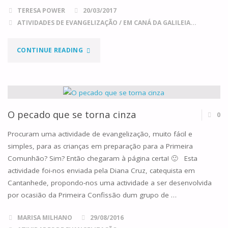
NÓDOAS
TERESA POWER
20/03/2017
ATIVIDADES DE EVANGELIZAÇÃO
/
EM CANÁ DA GALILEIA...
E
A
"A
CONTINUE READING
VESTE
CONFISSÃO
NUPCIAL"
DOS
PEQUENINOS"
O pecado que se torna cinza
0
Procuram uma actividade de evangelização, muito fácil e
simples, para as crianças em preparação para a Primeira
Comunhão? Sim? Então chegaram à página certa! 🙂 Esta
actividade foi-nos enviada pela Diana Cruz, catequista em
Cantanhede, propondo-nos uma actividade a ser desenvolvida
por ocasião da Primeira Confissão dum grupo de …
MARISA MILHANO
29/08/2016