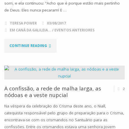
sorri, e ela continuou: “Acho que é porque estão mais pertinho
de Deus. Eles nunca pecaram! E …
TERESA POWER
03/08/2017
EM CANÁ DA GALILEIA...
/
EVENTOS ANTERIORES
"A
CONTINUE READING
ALEGRIA
DO
PERDÃO"
A confissão, a rede de malha larga, as
2
nódoas e a veste nupcial
Na véspera da celebração do Crisma deste ano, o Niall,
catequista responsável pelo grupo de preparação para o Crisma,
encontrava-se com os crismandos no Santuário para as
confissões. Entre os crismandos estava uma senhora jovem