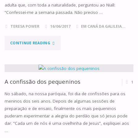
adulta que, com toda a naturalidade, perguntou ao Niall:
“Confessei-me a semana passada. Não preciso …
TERESA POWER
16/06/2017
EM CANÁ DA GALILEIA...
"A
CONTINUE READING
CONFISSÃO,
A
REDE
A confissão dos pequeninos
1
DE
No sábado, na nossa paróquia, foi dia de confissões para os
meninos dos seis anos. Depois de algumas sessões de
MALHA
preparação e de ensaio, finalmente os mais pequeninos
puderam experimentar a alegria do perdão que só Jesus pode
LARGA,
dar. “Cada um de nós é uma ovelhinha de Jesus”, expliquei aos
AS
…