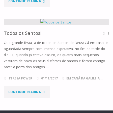
"SANTOS
CONTINUE READING
ZÉLIA
E
LUÍS
Todos os Santos!
1
MARTIN"
Que grande festa, a de todos os Santos de Deus! Cá em casa, é
aguardada sempre com imensa expetativa. No fim da tarde do
dia 31, quando já estava escuro, os quatro mais pequenos
vestiram de novo os seus disfarces de santos e foram comigo
bater à porta dos amigos …
TERESA POWER
01/11/2017
EM CANÁ DA GALILEIA...
"TODOS
CONTINUE READING
OS
SANTOS!"