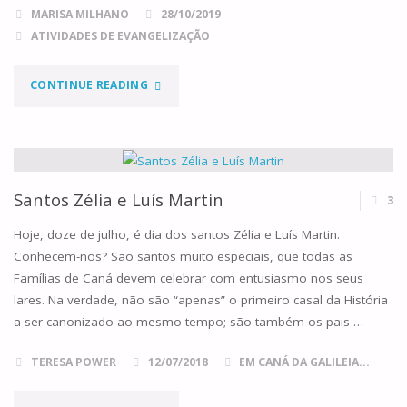
MARISA MILHANO
28/10/2019
ATIVIDADES DE EVANGELIZAÇÃO
"UM
CONTINUE READING
NOVO
AMIGO
DO
Santos Zélia e Luís Martin
3
CÉU"
Hoje, doze de julho, é dia dos santos Zélia e Luís Martin.
Conhecem-nos? São santos muito especiais, que todas as
Famílias de Caná devem celebrar com entusiasmo nos seus
lares. Na verdade, não são “apenas” o primeiro casal da História
a ser canonizado ao mesmo tempo; são também os pais …
TERESA POWER
12/07/2018
EM CANÁ DA GALILEIA...