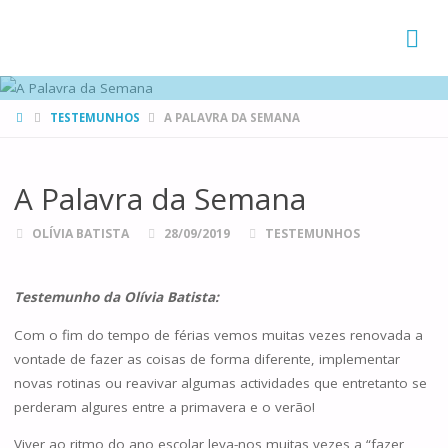
FAMÍLIAS
DE CANÁ
HOME
TESTEMUNHOS
A PALAVRA DA SEMANA
A Palavra da Semana
OLÍVIA BATISTA
28/09/2019
TESTEMUNHOS
Testemunho da Olívia Batista:
Com o fim do tempo de férias vemos muitas vezes renovada a
vontade de fazer as coisas de forma diferente, implementar
novas rotinas ou reavivar algumas actividades que entretanto se
perderam algures entre a primavera e o verão!
Viver ao ritmo do ano escolar leva-nos muitas vezes a “fazer