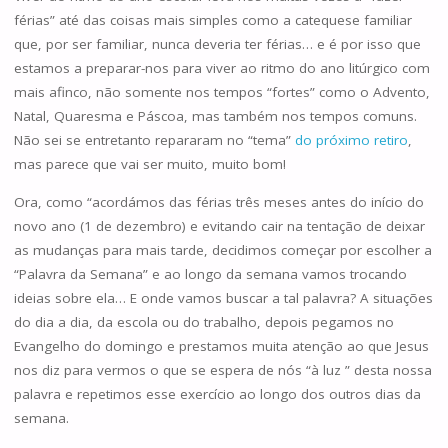
férias” até das coisas mais simples como a catequese familiar
que, por ser familiar, nunca deveria ter férias… e é por isso que
estamos a preparar-nos para viver ao ritmo do ano litúrgico com
mais afinco, não somente nos tempos “fortes” como o Advento,
Natal, Quaresma e Páscoa, mas também nos tempos comuns.
Não sei se entretanto repararam no “tema”
do próximo retiro
,
mas parece que vai ser muito, muito bom!
Ora, como “acordámos das férias três meses antes do início do
novo ano (1 de dezembro) e evitando cair na tentação de deixar
as mudanças para mais tarde, decidimos começar por escolher a
“Palavra da Semana” e ao longo da semana vamos trocando
ideias sobre ela… E onde vamos buscar a tal palavra? A situações
do dia a dia, da escola ou do trabalho, depois pegamos no
Evangelho do domingo e prestamos muita atenção ao que Jesus
nos diz para vermos o que se espera de nós “à luz ” desta nossa
palavra e repetimos esse exercício ao longo dos outros dias da
semana.