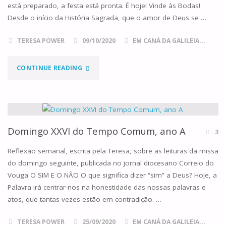
está preparado, a festa está pronta. É hoje! Vinde às Bodas!
Desde o início da História Sagrada, que o amor de Deus se …
TERESA POWER
09/10/2020
EM CANÁ DA GALILEIA...
"DOMINGO
CONTINUE READING
XXVIII
DO
TEMPO
Domingo XXVI do Tempo Comum, ano A
3
COMUM,
Reflexão semanal, escrita pela Teresa, sobre as leituras da missa
do domingo seguinte, publicada no jornal diocesano Correio do
ANO
Vouga O SIM E O NÃO O que significa dizer “sim” a Deus? Hoje, a
Palavra irá centrar-nos na honestidade das nossas palavras e
A"
atos, que tantas vezes estão em contradição. …
TERESA POWER
25/09/2020
EM CANÁ DA GALILEIA...