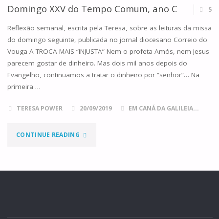
TEMPO
Domingo XXV do Tempo Comum, ano C
5
COMUM,
Reflexão semanal, escrita pela Teresa, sobre as leituras da missa
do domingo seguinte, publicada no jornal diocesano Correio do
ANO
Vouga A TROCA MAIS “INJUSTA” Nem o profeta Amós, nem Jesus
parecem gostar de dinheiro. Mas dois mil anos depois do
A"
Evangelho, continuamos a tratar o dinheiro por “senhor”… Na
primeira …
TERESA POWER
20/09/2019
EM CANÁ DA GALILEIA...
"DOMINGO
CONTINUE READING
XXV
DO
TEMPO
COMUM,