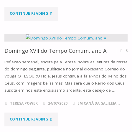
"DOMINGO
CONTINUE READING
XXVI
DO
TEMPO
Domingo XVII do Tempo Comum, ano A
5
COMUM,
Reflexão semanal, escrita pela Teresa, sobre as leituras da missa
do domingo seguinte, publicada no jornal diocesano Correio do
ANO
Vouga O TESOURO Hoje, Jesus continua a falar-nos do Reino dos
Céus, com imagens belíssimas. Mas será que o Reino dos Céus
A"
suscita em nós este entusiasmo ardente, este desejo de …
TERESA POWER
24/07/2020
EM CANÁ DA GALILEIA...
"DOMINGO
CONTINUE READING
XVII