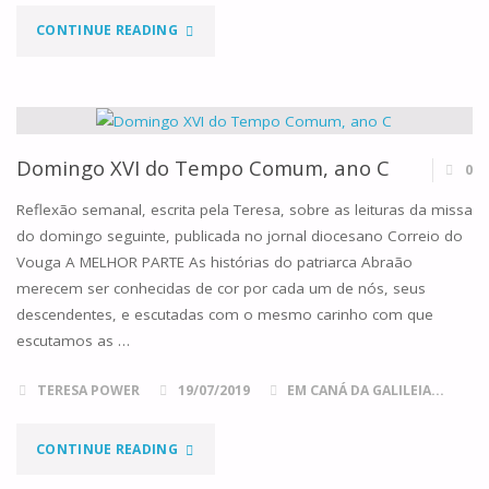
"DOMINGO
MANEIRA!"
CONTINUE READING
XVII
DO
TEMPO
Domingo XVI do Tempo Comum, ano C
0
COMUM,
Reflexão semanal, escrita pela Teresa, sobre as leituras da missa
do domingo seguinte, publicada no jornal diocesano Correio do
ANO
Vouga A MELHOR PARTE As histórias do patriarca Abraão
merecem ser conhecidas de cor por cada um de nós, seus
C"
descendentes, e escutadas com o mesmo carinho com que
escutamos as …
TERESA POWER
19/07/2019
EM CANÁ DA GALILEIA...
"DOMINGO
CONTINUE READING