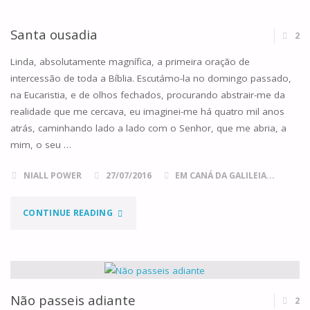
XVI
DO
Santa ousadia
2
TEMPO
Linda, absolutamente magnífica, a primeira oração de
intercessão de toda a Bíblia. Escutámo-la no domingo passado,
COMUM,
na Eucaristia, e de olhos fechados, procurando abstrair-me da
realidade que me cercava, eu imaginei-me há quatro mil anos
ANO
atrás, caminhando lado a lado com o Senhor, que me abria, a
C"
mim, o seu …
NIALL POWER
27/07/2016
EM CANÁ DA GALILEIA...
"SANTA
CONTINUE READING
OUSADIA"
Não passeis adiante
2