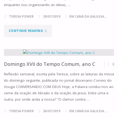
enquanto vou organizando as ideias, …
TERESA POWER
29/07/2019
EM CANÁ DA GALILEIA...
"ABRAÃO,
CONTINUE READING
SODOMA
E
GOMORRA
Domingo XVII do Tempo Comum, ano C
2
–
Reflexão semanal, escrita pela Teresa, sobre as leituras da missa
do domingo seguinte, publicada no jornal diocesano Correio do
E
Vouga CONVERSANDO COM DEUS Hoje, a Palavra conduz-nos ao
cerne da oração de Abraão e da oração de Jesus. Entre uma e
UM
outra, por onde anda a nossa? “O clamor contra …
RAP
TERESA POWER
26/07/2019
EM CANÁ DA GALILEIA...
À