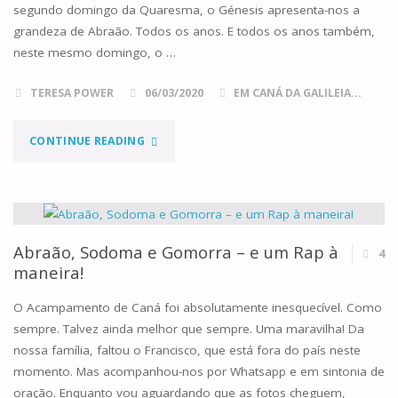
segundo domingo da Quaresma, o Génesis apresenta-nos a
grandeza de Abraão. Todos os anos. E todos os anos também,
neste mesmo domingo, o …
TERESA POWER
06/03/2020
EM CANÁ DA GALILEIA...
"DOMINGO
CONTINUE READING
II
DA
QUARESMA,
Abraão, Sodoma e Gomorra – e um Rap à
4
maneira!
ANO
O Acampamento de Caná foi absolutamente inesquecível. Como
A"
sempre. Talvez ainda melhor que sempre. Uma maravilha! Da
nossa família, faltou o Francisco, que está fora do país neste
momento. Mas acompanhou-nos por Whatsapp e em sintonia de
oração. Enquanto vou aguardando que as fotos cheguem,