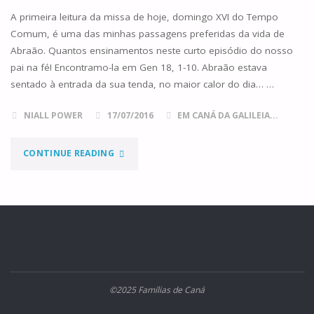
A primeira leitura da missa de hoje, domingo XVI do Tempo
Comum, é uma das minhas passagens preferidas da vida de
Abraão. Quantos ensinamentos neste curto episódio do nosso
pai na fé! Encontramo-la em Gen 18, 1-10. Abraão estava
sentado à entrada da sua tenda, no maior calor do dia… …
NIALL POWER
17/07/2016
EM CANÁ DA GALILEIA...
"NÃO
CONTINUE READING
PASSEIS
ADIANTE"
©2025 Famílias de Caná