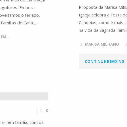
Proposta da Marisa Milh
Mogofores. Embora
Igreja celebra a Festa 
oveitamos o feriado,
Candeias, como é mais c
Famílias de Caná …
na vida da Sagrada Famíl
IA...
MARISA MILHANO
"
CONTINUE READING
D
F
P
0
C
har, em família, com os
A