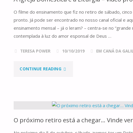
–
O filme do ensinamento que fiz no retiro de sábado, cinco
E
pronto. Já pode ser encontrado no nosso canal oficial e a
UM
ensinamento mensal – já o leram? – centra-se no “grande mi
contemplada à luz do amor esponsal de Deus …
TESTE
TERESA POWER
10/10/2019
EM CANÁ DA GALILE
ESCRITO"
"A
CONTINUE READING
IGREJA
DOMÉSTICA
E
O próximo retiro está a chegar… Vinde ver
A
No próximo dia 5 de outubro, sábado, iremos ter um Retir