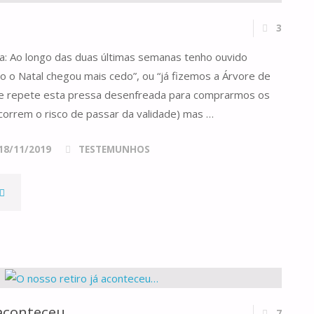
3
sta: Ao longo das duas últimas semanas tenho ouvido
o o Natal chegou mais cedo”, ou “já fizemos a Árvore de
se repete esta pressa desenfreada para comprarmos os
correm o risco de passar da validade) mas …
18/11/2019
TESTEMUNHOS
QUAL
RESSA?"
 aconteceu…
7