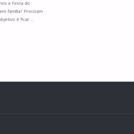
amos a Festa do
F
em família? Precisam
jetivo é ficar …
S
A
S