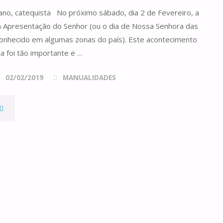
ano, catequista No próximo sábado, dia 2 de Fevereiro, a
da Apresentação do Senhor (ou o dia de Nossa Senhora das
onhecido em algumas zonas do país). Este acontecimento
ia foi tão importante e …
02/02/2019
MANUALIDADES
TEATRO
E
IGURAS
ARA
ELEBRAR