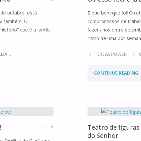
 de outubro, está
E que bom que foi! O ret
qui também: O
compromissos de trabalh
stério” que é a família,
fazer anos entre setemb
ritmo de uma por seman
IA...
TERESA POWER
"
CONTINUE READING
R
J
!
Teatro de figuras
3
A
do Senhor
o Famílias de Caná aqui