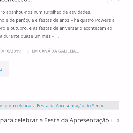
iro apanhou-nos num turbilhão de atividades,
o e de paróquia e festas de anos – há quatro Powers a
ro e outubro, e as festas de aniversário acontecem ao
a durante quase um mês – …
09/10/2019
EM CANÁ DA GALILEIA...
O
NOSSO
ETIRO
Á
 para celebrar a Festa da Apresentação
2
CONTECEU…"