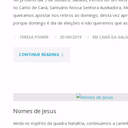
LITURGIA
no Canto de Caná, Santuário Nossa Senhora Auxiliadora, 
–
queiramos apostar nos retiros ao domingo, desta vez apr
porque domingo é dia de eleições e não queremos que as 
VÍDEO
TERESA POWER
25/09/2019
EM CANÁ DA GALILE
PRONTO!"
"O
CONTINUE READING
PRÓXIMO
RETIRO
ESTÁ
A
Nomes de Jesus
CHEGAR…
Ainda no espírito da quadra Natalícia, continuamos a camin