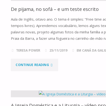
De pijama, no sofá – e um teste escrito
Aula de Inglês, oitavo ano. O tema é simples: “Free time act
tempos livres). Aprendemos vocabulário, lemos alguns text
palavras novas, projeto algumas fotos da minha família a 
Praia da Barra, a fazer uma fogueira no carrinho-de-mão n
TERESA POWER
25/11/2019
EM CANÁ DA GALILE
"DE
CONTINUE READING
PIJAMA,
NO
SOFÁ
A Igreja Doméstica e a Liturgia – vídeo pr