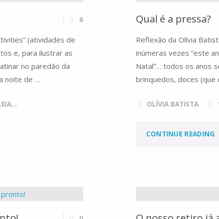
Qual é a pressa?
6
ivities” (atividades de
Reflexão da Olívia Bati
os e, para ilustrar as
inúmeras vezes “este an
patinar no paredão da
Natal”… todos os anos 
a noite de …
brinquedos, doces (que 
IA...
OLÍVIA BATISTA
"
CONTINUE READING
É
A
P
onto!
O nosso retiro já
0