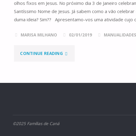
VINDE
olhos fixos em Jesus. No próximo dia 3 de Janeiro celebr
Santíssimo Nome de Jesus. Já sabem como a vão celebrar 
VER!"
duma ideia? Sim?? Apresentamo-vos uma atividade cujo ob
MARISA MILHANO
02/01/2019
MANUALIDADE
"NOMES
CONTINUE READING
DE
JESUS"
©2025 Famílias de Caná