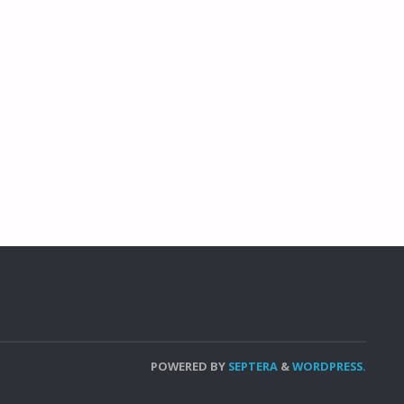
ESTA
DA
PRESENTAÇÃO
DO
ENHOR"
POWERED BY
SEPTERA
&
WORDPRESS.