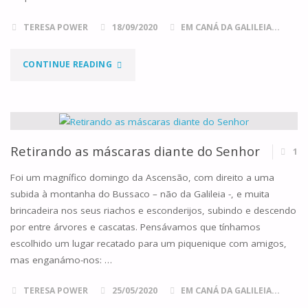
TERESA POWER
18/09/2020
EM CANÁ DA GALILEIA...
"DOMINGO
CONTINUE READING
XXV
DO
TEMPO
Retirando as máscaras diante do Senhor
1
COMUM,
Foi um magnífico domingo da Ascensão, com direito a uma
subida à montanha do Bussaco – não da Galileia -, e muita
ANO
brincadeira nos seus riachos e esconderijos, subindo e descendo
por entre árvores e cascatas. Pensávamos que tínhamos
A"
escolhido um lugar recatado para um piquenique com amigos,
mas enganámo-nos: …
TERESA POWER
25/05/2020
EM CANÁ DA GALILEIA...