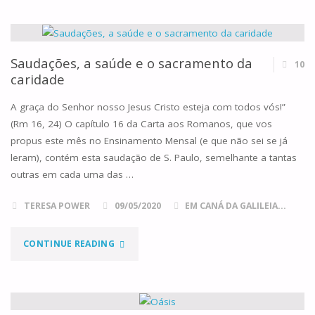
VI
DE
PÁSCOA,
Saudações, a saúde e o sacramento da
10
caridade
ANO
A graça do Senhor nosso Jesus Cristo esteja com todos vós!”
A"
(Rm 16, 24) O capítulo 16 da Carta aos Romanos, que vos
propus este mês no Ensinamento Mensal (e que não sei se já
leram), contém esta saudação de S. Paulo, semelhante a tantas
outras em cada uma das …
TERESA POWER
09/05/2020
EM CANÁ DA GALILEIA...
"SAUDAÇÕES,
CONTINUE READING
A
SAÚDE