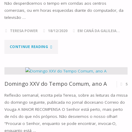
Não desperdicemos o tempo em corridas aos centros
comerciais, ou em horas esquecidas diante do computador, da
televisão …
TERESA POWER
18/12/2020
EM CANÁ DA GALILEIA...
"DOMINGO
CONTINUE READING
IV
DO
ADVENTO,
Domingo XXV do Tempo Comum, ano A
5
ANO
Reflexão semanal, escrita pela Teresa, sobre as leituras da missa
do domingo seguinte, publicada no jornal diocesano Correio do
B"
Vouga A MAIOR RECOMPENSA O Senhor está perto, mais perto
de nós do que nós próprios. Não desviemos o nosso olhar!
“Procurai o Senhor, enquanto se pode encontrar, invocai-O,
enquanto está …