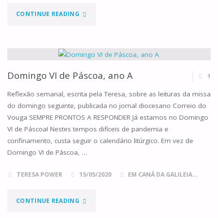
"RETIRANDO
CONTINUE READING
AS
MÁSCARAS
DIANTE
Domingo VI de Páscoa, ano A
1
DO
Reflexão semanal, escrita pela Teresa, sobre as leituras da missa
do domingo seguinte, publicada no jornal diocesano Correio do
SENHOR"
Vouga SEMPRE PRONTOS A RESPONDER Já estamos no Domingo
VI de Páscoa! Nestes tempos difíceis de pandemia e
confinamento, custa seguir o calendário litúrgico. Em vez de
Domingo VI de Páscoa, …
TERESA POWER
15/05/2020
EM CANÁ DA GALILEIA...
"DOMINGO
CONTINUE READING