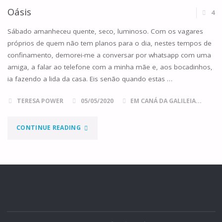
E
Oásis
4
O
Sábado amanheceu quente, seco, luminoso. Com os vagares
próprios de quem não tem planos para o dia, nestes tempos de
SACRAMENTO
confinamento, demorei-me a conversar por whatsapp com uma
amiga, a falar ao telefone com a minha mãe e, aos bocadinhos,
DA
ia fazendo a lida da casa. Eis senão quando estas …
CARIDADE"
TERESA POWER
05/05/2020
EM CANÁ DA GALILEIA...
"OÁSIS"
CONTINUE READING