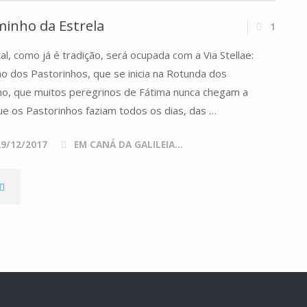
aminho da Estrela
1
al, como já é tradição, será ocupada com a Via Stellae:
 dos Pastorinhos, que se inicia na Rotunda dos
ho, que muitos peregrinos de Fátima nunca chegam a
ue os Pastorinhos faziam todos os dias, das …
29/12/2017
EM CANÁ DA GALILEIA...
VIA
TELLAE
O
CAMINHO