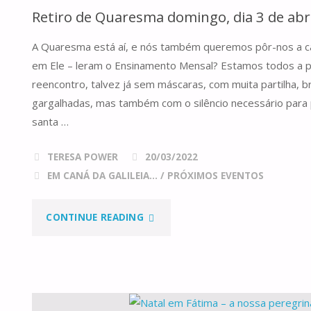
Retiro de Quaresma domingo, dia 3 de abri
VIRAR
A Quaresma está aí, e nós também queremos pôr-nos a 
O
em Ele – leram o Ensinamento Mensal? Estamos todos a p
ANO"
reencontro, talvez já sem máscaras, com muita partilha, br
gargalhadas, mas também com o silêncio necessário para
santa …
TERESA POWER
20/03/2022
EM CANÁ DA GALILEIA...
/
PRÓXIMOS EVENTOS
"RETIRO
CONTINUE READING
DE
QUARESMA
DOMINGO,