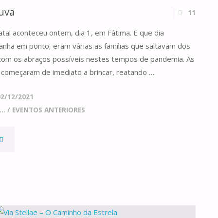
uva
11
UARESMA"
tal aconteceu ontem, dia 1, em Fátima. E que dia
nhã em ponto, eram várias as famílias que saltavam dos
 com os abraços possíveis nestes tempos de pandemia. As
, começaram de imediato a brincar, reatando …
02/12/2021
..
/
EVENTOS ANTERIORES
ABENÇOADOS,
HUVA"