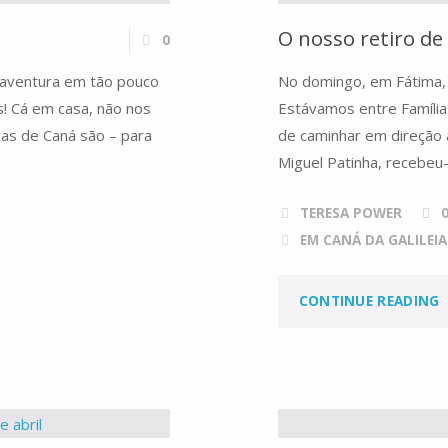
O nosso retiro d
0
 aventura em tão pouco
No domingo, em Fátima,
! Cá em casa, não nos
Estávamos entre Famíli
as de Caná são – para
de caminhar em direção à
Miguel Patinha, recebeu-
TERESA POWER
EM CANÁ DA GALILEIA.
"
CONTINUE READING
R
D