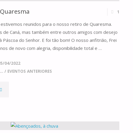
e Quaresma
1
 estivemos reunidos para o nosso retiro de Quaresma.
as de Caná, mas também entre outros amigos com desejo
 Páscoa do Senhor. E foi tão bom! O nosso anfitrião, Frei
nos de novo com alegria, disponibilidade total e …
05/04/2022
..
/
EVENTOS ANTERIORES
O
NOSSO
ETIRO
E