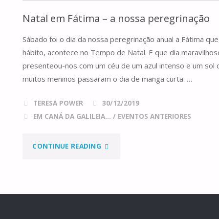
Natal em Fátima – a nossa peregrinação
DIA
Sábado foi o dia da nossa peregrinação anual a Fátima q
3
hábito, acontece no Tempo de Natal. E que dia maravilho
DE
presenteou-nos com um céu de um azul intenso e um sol 
muitos meninos passaram o dia de manga curta. …
ABRIL"
TERESA POWER
30/12/2019
EM CANÁ DA GALILEIA...
/
EVENTOS ANTERIORES
"NATAL
CONTINUE READING
EM
FÁTIMA
–