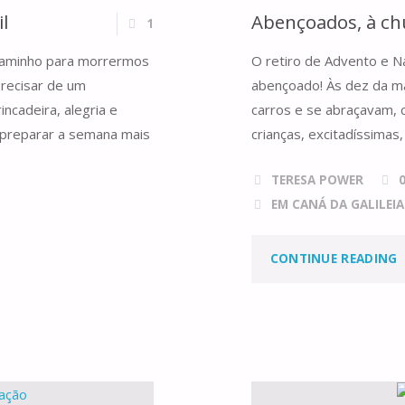
l
Abençoados, à ch
1
Q
caminho para morrermos
O retiro de Advento e Na
recisar de um
abençoado! Às dez da ma
incadeira, alegria e
carros e se abraçavam,
 preparar a semana mais
crianças, excitadíssimas
TERESA POWER
EM CANÁ DA GALILEIA.
"
CONTINUE READING
À
C