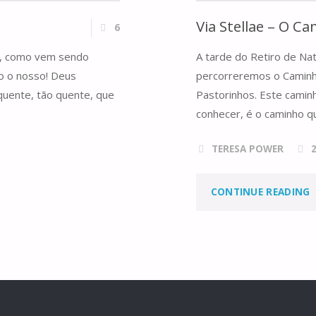
Via Stellae – O C
6
ue, como vem sendo
A tarde do Retiro de Nat
so o nosso! Deus
percorreremos o Caminho
quente, tão quente, que
Pastorinhos. Este camin
conhecer, é o caminho q
TERESA POWER
"
CONTINUE READING
S
–