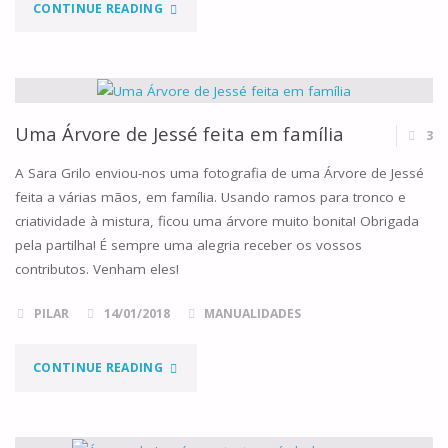
"UM
CONTINUE READING
NOVO
LIVRO
E
Uma Árvore de Jessé feita em família
3
UMA
A Sara Grilo enviou-nos uma fotografia de uma Árvore de Jessé
feita a várias mãos, em família. Usando ramos para tronco e
SURPRESA"
criatividade à mistura, ficou uma árvore muito bonita! Obrigada
pela partilha! É sempre uma alegria receber os vossos
contributos. Venham eles!
PILAR
14/01/2018
MANUALIDADES
"UMA
CONTINUE READING
ÁRVORE
DE