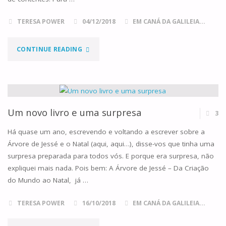
TERESA POWER
04/12/2018
EM CANÁ DA GALILEIA...
"E
CONTINUE READING
O
ADVENTO
CHEGOU!"
Um novo livro e uma surpresa
3
Há quase um ano, escrevendo e voltando a escrever sobre a
Árvore de Jessé e o Natal (aqui, aqui…), disse-vos que tinha uma
surpresa preparada para todos vós. E porque era surpresa, não
expliquei mais nada. Pois bem: A Árvore de Jessé – Da Criação
do Mundo ao Natal, já …
TERESA POWER
16/10/2018
EM CANÁ DA GALILEIA...