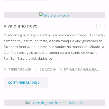
ESPAÇO
PARA
O
Viva o ano novo!
5
ADMIRÁVEL
O ano litúrgico chegou ao fim, um novo ano começou. O fim-de-
semana foi, assim, de festa, a festa tranquila que gostamos de
SINAL
fazer em família. E que bem que soube! Na manhã de sábado, a
Clarinha conseguiu acabar a cortina para o Canto de Oração
DO
Familiar. Tarefa difícil, dados os …
NATAL!"
TERESA POWER
02/12/2019
EM CANÁ DA GALILEIA...
"VIVA
CONTINUE READING
O
ANO