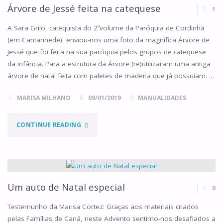
NOVO!"
Árvore de Jessé feita na catequese
1
A Sara Grilo, catequista do 2ºvolume da Paróquia de Cordinhã
(em Cantanhede), enviou-nos uma foto da magnífica Árvore de
Jessé que foi feita na sua paróquia pelos grupos de catequese
da infância. Para a estrutura da Árvore (re)utilizaram uma antiga
árvore de natal feita com paletes de madeira que já possuíam. …
MARISA MILHANO
09/01/2019
MANUALIDADES
"ÁRVORE
CONTINUE READING
DE
JESSÉ
FEITA
Um auto de Natal especial
0
NA
Testemunho da Marisa Cortez: Graças aos materiais criados
pelas Famílias de Caná, neste Advento sentimo-nos desafiados a