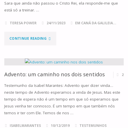
Sara que ainda não passou o Cristo Rei, ela responde-me que
está só a treinar. …
TERESA POWER
24/11/2023
EM CANÁ DA GALILEIA...
"EQUIPADOS
CONTINUE READING
PARA
O
ADVENTO?"
Advento: um caminho nos dois sentidos
2
Testemunho da Isabel Marantes: Advento quer dizer vinda…
neste tempo de Advento esperamos a vinda de Jesus. Mas este
tempo de espera não é um tempo em que só esperamos que
Jesus venha ter connosco. É um tempo em que também nós
temos ir ter com Ele. Temos de nos …
ISABELMARANTES
10/12/2019
TESTEMUNHOS