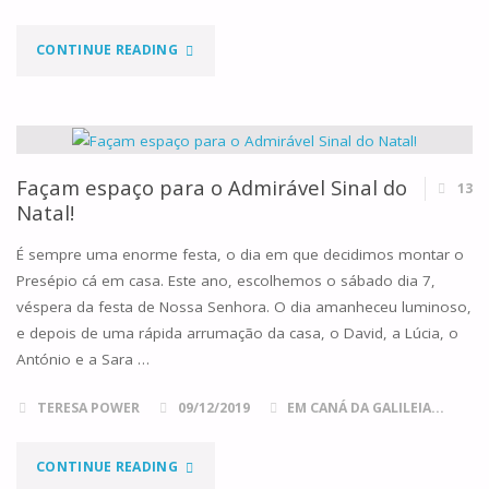
"ADVENTO:
CONTINUE READING
UM
CAMINHO
NOS
Façam espaço para o Admirável Sinal do
13
Natal!
DOIS
É sempre uma enorme festa, o dia em que decidimos montar o
SENTIDOS"
Presépio cá em casa. Este ano, escolhemos o sábado dia 7,
véspera da festa de Nossa Senhora. O dia amanheceu luminoso,
e depois de uma rápida arrumação da casa, o David, a Lúcia, o
António e a Sara …
TERESA POWER
09/12/2019
EM CANÁ DA GALILEIA...
"FAÇAM
CONTINUE READING