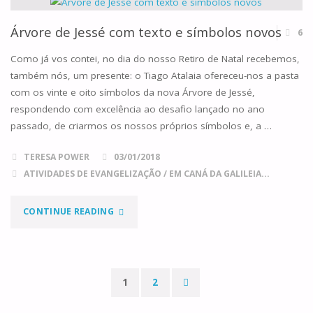
JESSÉ
Árvore de Jessé com texto e símbolos novos
6
FEITA
Como já vos contei, no dia do nosso Retiro de Natal recebemos,
também nós, um presente: o Tiago Atalaia ofereceu-nos a pasta
EM
com os vinte e oito símbolos da nova Árvore de Jessé,
respondendo com excelência ao desafio lançado no ano
FAMÍLIA"
passado, de criarmos os nossos próprios símbolos e, a …
TERESA POWER
03/01/2018
ATIVIDADES DE EVANGELIZAÇÃO
/
EM CANÁ DA GALILEIA...
"ÁRVORE
CONTINUE READING
DE
JESSÉ
1
2
COM
Paginação