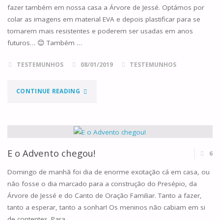
CATEQUESE"
fazer também em nossa casa a Árvore de Jessé. Optámos por
colar as imagens em material EVA e depois plastificar para se
tornarem mais resistentes e poderem ser usadas em anos
futuros… 😊 Também …
TESTEMUNHOS
08/01/2019
TESTEMUNHOS
"UM
CONTINUE READING
AUTO
DE
NATAL
E o Advento chegou!
6
ESPECIAL"
Domingo de manhã foi dia de enorme excitação cá em casa, ou
não fosse o dia marcado para a construção do Presépio, da
Árvore de Jessé e do Canto de Oração Familiar. Tanto a fazer,
tanto a esperar, tanto a sonhar! Os meninos não cabiam em si
de contentes. Para …