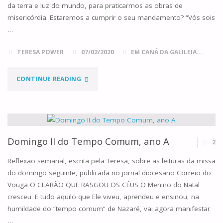
da terra e luz do mundo, para praticarmos as obras de
misericórdia. Estaremos a cumprir o seu mandamento? “Vós sois
…
TERESA POWER
07/02/2020
EM CANÁ DA GALILEIA...
"DOMINGO
CONTINUE READING
V
DO
TEMPO
Domingo II do Tempo Comum, ano A
2
COMUM,
Reflexão semanal, escrita pela Teresa, sobre as leituras da missa
do domingo seguinte, publicada no jornal diocesano Correio do
ANO
Vouga O CLARÃO QUE RASGOU OS CÉUS O Menino do Natal
cresceu. E tudo aquilo que Ele viveu, aprendeu e ensinou, na
A"
humildade do “tempo comum” de Nazaré, vai agora manifestar
…