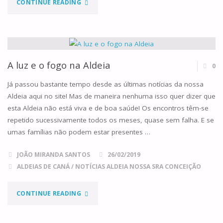
"NAS
CONTINUE READING
TREVAS,
BRILHOU
UMA
A luz e o fogo na Aldeia
0
LUZ"
Já passou bastante tempo desde as últimas notícias da nossa
Aldeia aqui no site! Mas de maneira nenhuma isso quer dizer que
esta Aldeia não está viva e de boa saúde! Os encontros têm-se
repetido sucessivamente todos os meses, quase sem falha. E se
umas famílias não podem estar presentes …
JOÃO MIRANDA SANTOS
26/02/2019
ALDEIAS DE CANÁ
/
NOTÍCIAS ALDEIA NOSSA SRA CONCEIÇÃO
"A
CONTINUE READING
LUZ