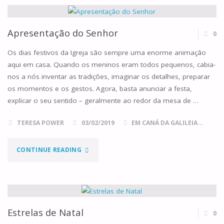
E
O
Apresentação do Senhor
0
FOGO
Os dias festivos da Igreja são sempre uma enorme animação
aqui em casa. Quando os meninos eram todos pequenos, cabia-
NA
nos a nós inventar as tradições, imaginar os detalhes, preparar
os momentos e os gestos. Agora, basta anunciar a festa,
ALDEIA"
explicar o seu sentido – geralmente ao redor da mesa de …
TERESA POWER
03/02/2019
EM CANÁ DA GALILEIA...
"APRESENTAÇÃO
CONTINUE READING
DO
SENHOR"
Estrelas de Natal
0