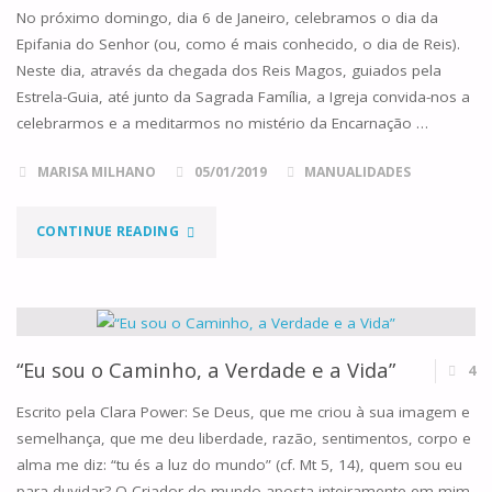
No próximo domingo, dia 6 de Janeiro, celebramos o dia da
Epifania do Senhor (ou, como é mais conhecido, o dia de Reis).
Neste dia, através da chegada dos Reis Magos, guiados pela
Estrela-Guia, até junto da Sagrada Família, a Igreja convida-nos a
celebrarmos e a meditarmos no mistério da Encarnação …
MARISA MILHANO
05/01/2019
MANUALIDADES
"ESTRELAS
CONTINUE READING
DE
NATAL"
“Eu sou o Caminho, a Verdade e a Vida”
4
Escrito pela Clara Power: Se Deus, que me criou à sua imagem e
semelhança, que me deu liberdade, razão, sentimentos, corpo e
alma me diz: “tu és a luz do mundo” (cf. Mt 5, 14), quem sou eu
para duvidar? O Criador do mundo aposta inteiramente em mim.