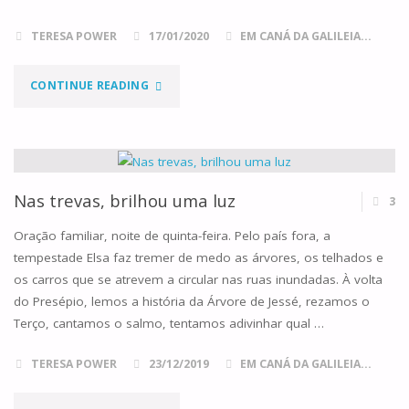
TERESA POWER
17/01/2020
EM CANÁ DA GALILEIA...
"DOMINGO
CONTINUE READING
II
DO
TEMPO
Nas trevas, brilhou uma luz
3
COMUM,
Oração familiar, noite de quinta-feira. Pelo país fora, a
tempestade Elsa faz tremer de medo as árvores, os telhados e
ANO
os carros que se atrevem a circular nas ruas inundadas. À volta
do Presépio, lemos a história da Árvore de Jessé, rezamos o
A"
Terço, cantamos o salmo, tentamos adivinhar qual …
TERESA POWER
23/12/2019
EM CANÁ DA GALILEIA...