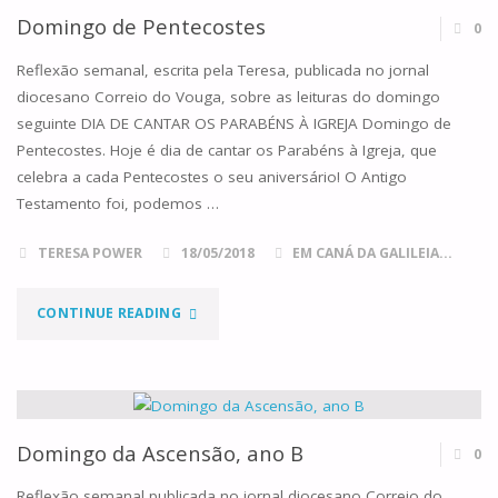
TRINDADE,
Domingo de Pentecostes
0
ANO
Reflexão semanal, escrita pela Teresa, publicada no jornal
diocesano Correio do Vouga, sobre as leituras do domingo
B"
seguinte DIA DE CANTAR OS PARABÉNS À IGREJA Domingo de
Pentecostes. Hoje é dia de cantar os Parabéns à Igreja, que
celebra a cada Pentecostes o seu aniversário! O Antigo
Testamento foi, podemos …
TERESA POWER
18/05/2018
EM CANÁ DA GALILEIA...
"DOMINGO
CONTINUE READING
DE
PENTECOSTES"
Domingo da Ascensão, ano B
0
Reflexão semanal publicada no jornal diocesano Correio do