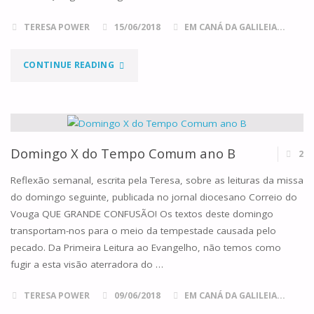
TERESA POWER
15/06/2018
EM CANÁ DA GALILEIA...
"DOMINGO
CONTINUE READING
XI
DO
TEMPO
Domingo X do Tempo Comum ano B
2
COMUM
Reflexão semanal, escrita pela Teresa, sobre as leituras da missa
do domingo seguinte, publicada no jornal diocesano Correio do
ANO
Vouga QUE GRANDE CONFUSÃO! Os textos deste domingo
transportam-nos para o meio da tempestade causada pelo
B"
pecado. Da Primeira Leitura ao Evangelho, não temos como
fugir a esta visão aterradora do …
TERESA POWER
09/06/2018
EM CANÁ DA GALILEIA...