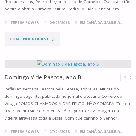
“Naqueles dias, Pedro chegou a casa de Cornélio.” Que frase tão
bonita a abrir a Primeira Leitura! Pedro, o judeu, entrou em …
TERESA POWER
04/05/2018
EM CANÁ DA GALILEIA...
"DOMINGO
CONTINUE READING
VI
DE
PÁSCOA,
Domingo V de Páscoa, ano B
0
ANO
Reflexão semanal, escrita pela Teresa, sobre as leituras do
domingo seguinte, publicada no jornal diocesano Correio do
B"
Vouga SOMOS CHAMADOS A DAR FRUTO, NÃO SOMBRA “Eu sou
a verdadeira vide e o meu Pai é o agricultor.” A imagem da
videira atravessa toda a Bíblia. Com que carinho o Senhor …
TERESA POWER
27/04/2018
EM CANÁ DA GALILEIA...