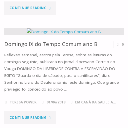
"DOMINGO
CONTINUE READING
X
DO
TEMPO
Domingo IX do Tempo Comum ano B
0
COMUM
Reflexão semanal, escrita pela Teresa, sobre as leituras do
domingo seguinte, publicada no jornal diocesano Correio do
ANO
Vouga DOMINGO DA LIBERDADE CONTRA A ESCRAVIDÃO DO
EGITO “Guarda o dia de sábado, para o santificares”, diz o
B"
Senhor no Livro do Deuteronómio, este domingo. Que grande
privilégio foi concedido ao povo …
TERESA POWER
01/06/2018
EM CANÁ DA GALILEIA...
"DOMINGO
CONTINUE READING