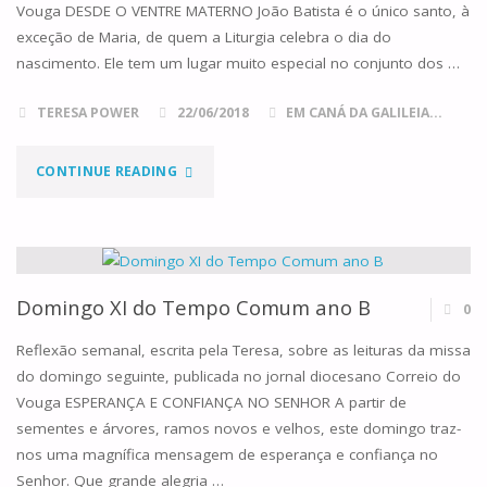
Vouga DESDE O VENTRE MATERNO João Batista é o único santo, à
exceção de Maria, de quem a Liturgia celebra o dia do
nascimento. Ele tem um lugar muito especial no conjunto dos …
TERESA POWER
22/06/2018
EM CANÁ DA GALILEIA...
"SOLENIDADE
CONTINUE READING
DO
NASCIMENTO
DE
Domingo XI do Tempo Comum ano B
0
S.
Reflexão semanal, escrita pela Teresa, sobre as leituras da missa
do domingo seguinte, publicada no jornal diocesano Correio do
JOÃO
Vouga ESPERANÇA E CONFIANÇA NO SENHOR A partir de
sementes e árvores, ramos novos e velhos, este domingo traz-
BATISTA"
nos uma magnífica mensagem de esperança e confiança no
Senhor. Que grande alegria …