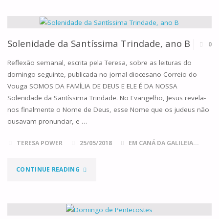
IX
DO
TEMPO
Solenidade da Santíssima Trindade, ano B
0
COMUM
Reflexão semanal, escrita pela Teresa, sobre as leituras do
domingo seguinte, publicada no jornal diocesano Correio do
ANO
Vouga SOMOS DA FAMÍLIA DE DEUS E ELE É DA NOSSA
Solenidade da Santíssima Trindade. No Evangelho, Jesus revela-
B"
nos finalmente o Nome de Deus, esse Nome que os judeus não
ousavam pronunciar, e …
TERESA POWER
25/05/2018
EM CANÁ DA GALILEIA...
"SOLENIDADE
CONTINUE READING
DA
SANTÍSSIMA