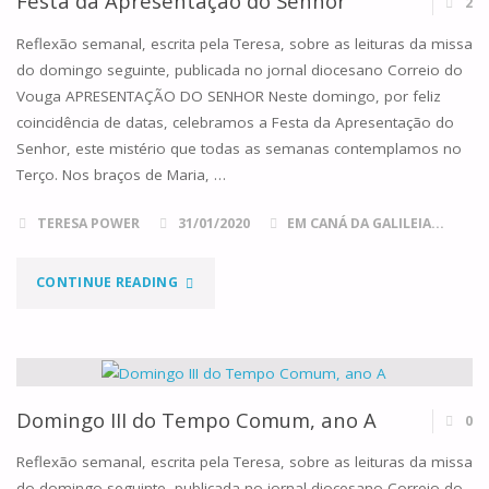
Festa da Apresentação do Senhor
2
COMUM,
Reflexão semanal, escrita pela Teresa, sobre as leituras da missa
do domingo seguinte, publicada no jornal diocesano Correio do
ANO
Vouga APRESENTAÇÃO DO SENHOR Neste domingo, por feliz
coincidência de datas, celebramos a Festa da Apresentação do
A"
Senhor, este mistério que todas as semanas contemplamos no
Terço. Nos braços de Maria, …
TERESA POWER
31/01/2020
EM CANÁ DA GALILEIA...
"FESTA
CONTINUE READING
DA
APRESENTAÇÃO
DO
Domingo III do Tempo Comum, ano A
0
SENHOR"
Reflexão semanal, escrita pela Teresa, sobre as leituras da missa
do domingo seguinte, publicada no jornal diocesano Correio do