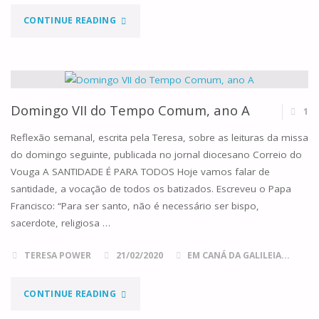
"DOMINGO
CONTINUE READING
I
DA
QUARESMA,
Domingo VII do Tempo Comum, ano A
1
ANO
Reflexão semanal, escrita pela Teresa, sobre as leituras da missa
do domingo seguinte, publicada no jornal diocesano Correio do
A"
Vouga A SANTIDADE É PARA TODOS Hoje vamos falar de
santidade, a vocação de todos os batizados. Escreveu o Papa
Francisco: “Para ser santo, não é necessário ser bispo,
sacerdote, religiosa …
TERESA POWER
21/02/2020
EM CANÁ DA GALILEIA...
"DOMINGO
CONTINUE READING