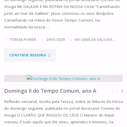
Vouga NA GALILEIA E NA ROTINA DA NOSSA CASA “Caminhando
junto ao mar da Galileia”, Jesus convocou os seus discípulos.
Caminhando na rotina do nosso Tempo Comum, na
normalidade da nossa …
TERESA POWER
24/01/2020
EM CANÁ DA GALILEIA...
"DOMINGO
CONTINUE READING
III
DO
TEMPO
Domingo II do Tempo Comum, ano A
2
COMUM,
Reflexão semanal, escrita pela Teresa, sobre as leituras da missa
do domingo seguinte, publicada no jornal diocesano Correio do
ANO
Vouga O CLARÃO QUE RASGOU OS CÉUS O Menino do Natal
cresceu. E tudo aquilo que Ele viveu, aprendeu e ensinou, na
A"