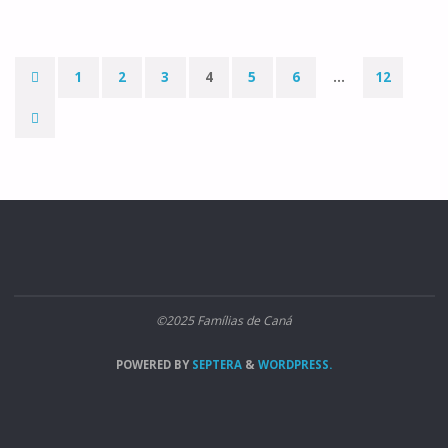
III
DO
1
2
3
4
5
6
…
12
ADVENTO,
Paginação
ANO
dos
A"
conteúdos
©2025 Famílias de Caná
POWERED BY
SEPTERA
&
WORDPRESS.