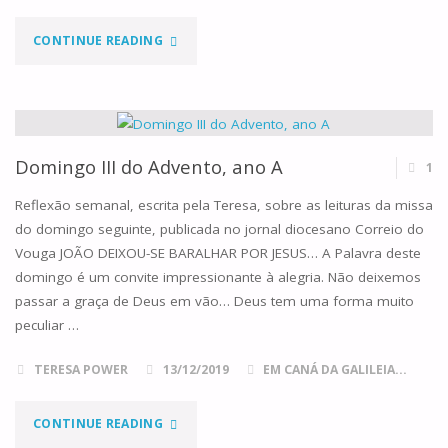
"DOMINGO
CONTINUE READING
IV
DO
ADVENTO,
Domingo III do Advento, ano A
1
ANO
Reflexão semanal, escrita pela Teresa, sobre as leituras da missa
do domingo seguinte, publicada no jornal diocesano Correio do
A"
Vouga JOÃO DEIXOU-SE BARALHAR POR JESUS… A Palavra deste
domingo é um convite impressionante à alegria. Não deixemos
passar a graça de Deus em vão… Deus tem uma forma muito
peculiar …
TERESA POWER
13/12/2019
EM CANÁ DA GALILEIA...
"DOMINGO
CONTINUE READING