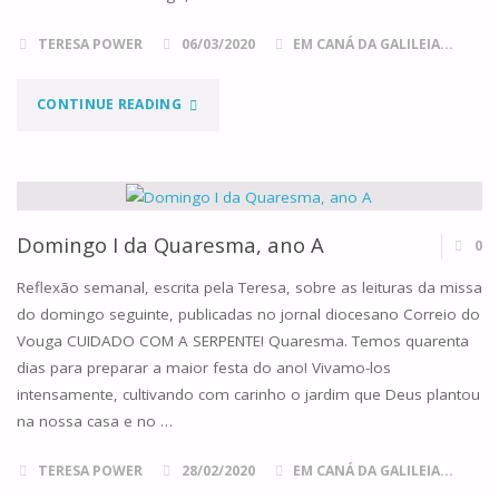
TERESA POWER
06/03/2020
EM CANÁ DA GALILEIA...
"DOMINGO
CONTINUE READING
II
DA
QUARESMA,
Domingo I da Quaresma, ano A
0
ANO
Reflexão semanal, escrita pela Teresa, sobre as leituras da missa
do domingo seguinte, publicadas no jornal diocesano Correio do
A"
Vouga CUIDADO COM A SERPENTE! Quaresma. Temos quarenta
dias para preparar a maior festa do ano! Vivamo-los
intensamente, cultivando com carinho o jardim que Deus plantou
na nossa casa e no …
TERESA POWER
28/02/2020
EM CANÁ DA GALILEIA...