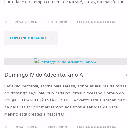
humildade do “tempo comum” de Nazaré, vai agora manifestar
…
TERESA POWER
17/01/2020
EM CANÁ DA GALILEIA...
"DOMINGO
CONTINUE READING
II
DO
TEMPO
Domingo IV do Advento, ano A
3
COMUM,
Reflexão semanal, escrita pela Teresa, sobre as leituras da missa
do domingo seguinte, publicada no jornal diocesano Correio do
ANO
Vouga O EMANUEL JÁ ESTÁ PERTO! O Advento está a acabar. Não
dá para resistir por mais tempo aos sons e sabores de Natal… O
A"
Menino está prestes a nascer! O …
TERESA POWER
20/12/2019
EM CANÁ DA GALILEIA...