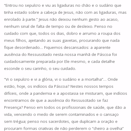
“Entrou no sepulcro e viu as ligaduras no chão e o sudário que
tinha estado sobre a cabeça de Jesus, não com as ligaduras, mas
enrolado à parte.” Jesus não deixou nenhum gesto ao acaso,
nenhum sinal de falta de tempo ou de desleixo. Penso no
cuidado com que, todos os dias, dobro e arrumo a roupa dos
meus filhos, ajeitando as suas gavetas, procurando que nada
fique desordenado… Fiquemos descansados: a aparente
ausência do Ressuscitado nesta nossa manhã de Páscoa foi
cuidadosamente preparada por Ele mesmo, e cada detalhe
esconde o seu carinho, o seu cuidado.
“Vi o sepulcro e vi a glória, vi o sudário e a mortalha”… Onde
estão, hoje, os indícios da Páscoa? Nestes nossos tempos
difíceis, onde a pandemia e a apostasia se misturam, que indícios
encontramos de que a ausência do Ressuscitado se faz
Presença? Penso em todos os profissionais de saúde, que dão a
vida, vencendo o medo de serem contaminados e o cansaço
sem trégua; penso nos sacerdotes, que duplicam a oração e
procuram formas criativas de não perderem o “cheiro a ovelha”