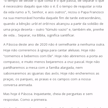
“o tempo de decidir o que conta e o que passa, de separar o que
é necessário daquilo que não o é. É o tempo de reajustar a rota
da vida rumo a Ti, Senhor, e aos outros”, rezou o Papa Francisco
na sua memorável homilia daquele fim de tarde extraordinário,
quando a bênção
urbi et orbi
nos alcançou a partir da solidão de
uma praça deserta – outro “túmulo vazio” e, também ele, prenhe
de vida… Separar, na Bíblia, significa santificar.
A Páscoa deste ano de 2020 não é semelhante a nenhuma outra.
Hoje não correremos à igreja para cantar aleluias. Hoje não
“comemos e bebemos com Ele”. Hoje não abriremos a porta ao
compasso, e muito menos beijaremos a cruz pascal. Hoje não
partilharemos a mesa com a família alargada, nem
saborearemos as iguarias das avós. Hoje não encheremos as
praças, os parques, as praias e os campos com a nossa
conversa animada.
Mas hoje é Páscoa. Inquietante, cheia de perguntas e sem
respostas. Como a primeira.