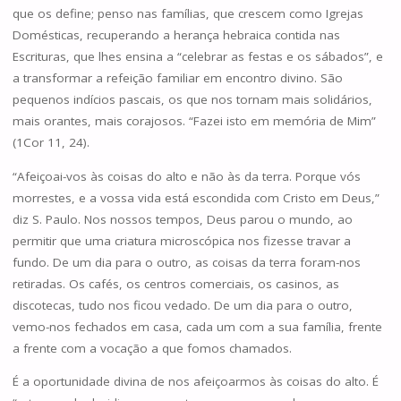
que os define; penso nas famílias, que crescem como Igrejas
Domésticas, recuperando a herança hebraica contida nas
Escrituras, que lhes ensina a “celebrar as festas e os sábados”, e
a transformar a refeição familiar em encontro divino. São
pequenos indícios pascais, os que nos tornam mais solidários,
mais orantes, mais corajosos. “Fazei isto em memória de Mim”
(1Cor 11, 24).
“Afeiçoai-vos às coisas do alto e não às da terra. Porque vós
morrestes, e a vossa vida está escondida com Cristo em Deus,”
diz S. Paulo. Nos nossos tempos, Deus parou o mundo, ao
permitir que uma criatura microscópica nos fizesse travar a
fundo. De um dia para o outro, as coisas da terra foram-nos
retiradas. Os cafés, os centros comerciais, os casinos, as
discotecas, tudo nos ficou vedado. De um dia para o outro,
vemo-nos fechados em casa, cada um com a sua família, frente
a frente com a vocação a que fomos chamados.
É a oportunidade divina de nos afeiçoarmos às coisas do alto. É